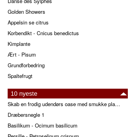
Danse des Sylphes
Golden Showers
Appelsin se citrus
Korbendikt - Cnicus benedictus
Kimplante
Ært - Pisum
Grundforbedring
Spaltefrugt
10 nyeste
Skab en frodig udendørs oase med smukke plantekrukker og elegante espalier
Dræbersnegle 1
Basilikum - Ocimum basilicum
Persille - Petroselinum crispum