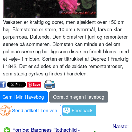
Væksten er kraftig og opret, men sjældent over 150 cm
høj. Blomsterne er store, 10 cm i tværmål, farven klar
purpurrosa. Duftende. Den blomstrer i juni og remonterer
senere på sommeren. Blomsten kan minde en del om
gallicaroserne og har ligesom disse en firdelt blomst med
et »øje« i midten. Sorten er tiltrukket af Deprez i Frankrig
i 1842. Det er således en af de ældste remontantroser,
som stadig dyrkes g findes i handelen.
Save
Gem i Min Havebog
Opret din egen Havebog
Send artikel til en ven
Feedback
Næste:
Forrige: Baroness Rothschild -