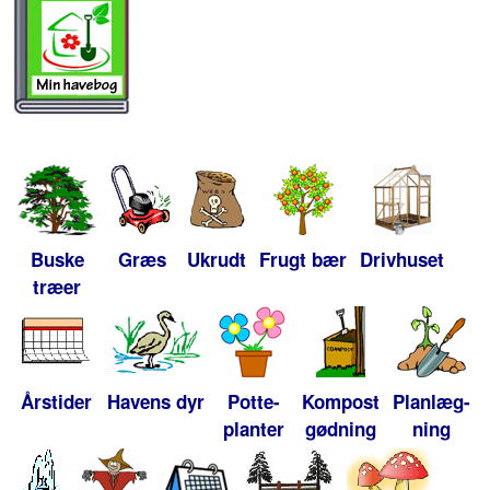
Buske
Græs
Ukrudt
Frugt bær
Drivhuset
træer
Årstider
Havens dyr
Potte-
Kompost
Planlæg-
planter
gødning
ning