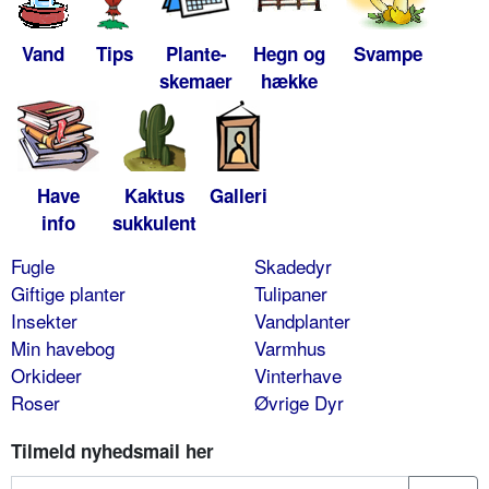
Vand
Tips
Plante-
Hegn og
Svampe
skemaer
hække
Have
Kaktus
Galleri
info
sukkulent
Fugle
Skadedyr
Giftige planter
Tulipaner
Insekter
Vandplanter
Min havebog
Varmhus
Orkideer
Vinterhave
Roser
Øvrige Dyr
Tilmeld nyhedsmail her