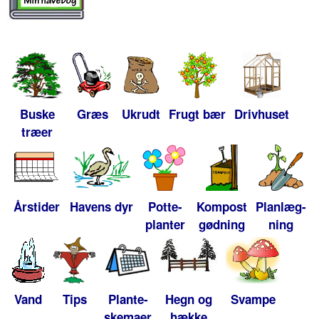
Buske
Græs
Ukrudt
Frugt bær
Drivhuset
træer
Årstider
Havens dyr
Potte-
Kompost
Planlæg-
planter
gødning
ning
Vand
Tips
Plante-
Hegn og
Svampe
skemaer
hække