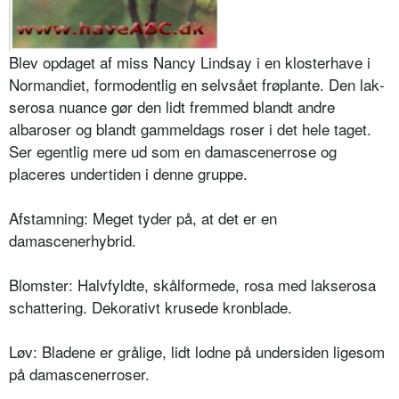
Blev opdaget af miss Nancy Lindsay i en klosterhave i
Normandiet, formo­dentlig en selvsået frøplante. Den lak­
serosa nuance gør den lidt fremmed blandt andre
albaroser og blandt gam­meldags roser i det hele taget.
Ser egentlig mere ud som en damascener­rose og
placeres undertiden i denne gruppe.
Afstamning: Meget tyder på, at det er en
damascenerhybrid.
Blomster: Halvfyldte, skålformede, ro­sa med lakserosa
schattering. Dekora­tivt krusede kronblade.
Løv: Bladene er grålige, lidt lodne på undersiden ligesom
på damascenerro­ser.