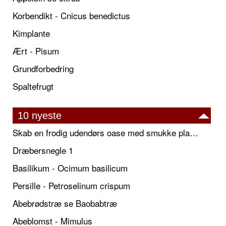
Korbendikt - Cnicus benedictus
Kimplante
Ært - Pisum
Grundforbedring
Spaltefrugt
10 nyeste
Skab en frodig udendørs oase med smukke plantekrukker og elegante espalier
Dræbersnegle 1
Basilikum - Ocimum basilicum
Persille - Petroselinum crispum
Abebrødstræ se Baobabtræ
Abeblomst - Mimulus