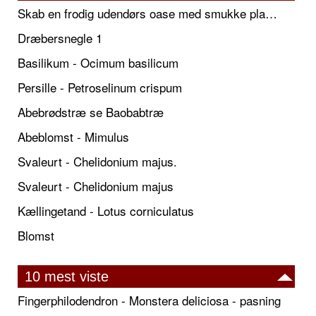
Skab en frodig udendørs oase med smukke plantekrukker og elegante espalier
Dræbersnegle 1
Basilikum - Ocimum basilicum
Persille - Petroselinum crispum
Abebrødstræ se Baobabtræ
Abeblomst - Mimulus
Svaleurt - Chelidonium majus.
Svaleurt - Chelidonium majus
Kællingetand - Lotus corniculatus
Blomst
10 mest viste
Fingerphilodendron - Monstera deliciosa - pasning