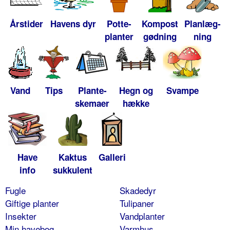
Årstider
Havens dyr
Potte-
Kompost
Planlæg-
planter
gødning
ning
Vand
Tips
Plante-
Hegn og
Svampe
skemaer
hække
Have
Kaktus
Galleri
info
sukkulent
Fugle
Skadedyr
Giftige planter
Tulipaner
Insekter
Vandplanter
Min havebog
Varmhus