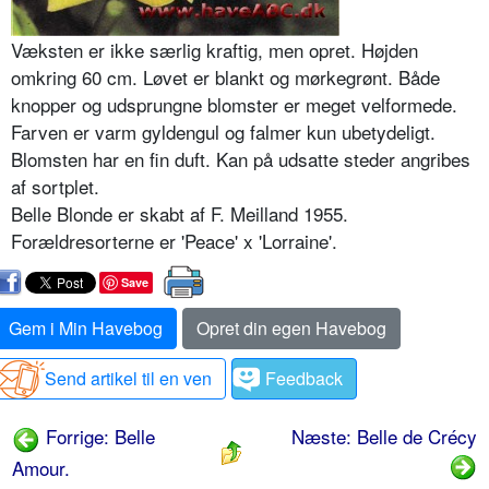
Væksten er ikke særlig kraftig, men opret. Højden
omkring 60 cm. Løvet er blankt og mørkegrønt. Både
knopper og udsprungne blomster er meget velformede.
Farven er varm gyldengul og falmer kun ubetydeligt.
Blomsten har en fin duft. Kan på udsatte steder angribes
af sortplet.
Belle Blonde er skabt af F. Meilland 1955.
Forældresorterne er 'Peace' x 'Lorraine'.
Save
Gem i Min Havebog
Opret din egen Havebog
Send artikel til en ven
Feedback
Forrige: Belle
Næste: Belle de Crécy
Amour.