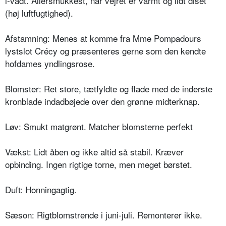
i-vådt. Allersmukkest, når vejret er varmt og lidt diset
(høj luftfugtighed).
Afstamning: Menes at komme fra Mme Pompadours
lystslot Crécy og præsenteres gerne som den kendte
hofdames yndlingsrose.
Blomster: Ret store, tætfyldte og flade med de inderste
kronblade indadbøje­de over den grønne midterknap.
Løv: Smukt matgrønt. Matcher blom­sterne perfekt
Vækst: Lidt åben og ikke altid så sta­bil. Kræver
opbinding. Ingen rigtige torne, men meget børstet.
Duft: Honningagtig.
Sæson: Rigtblomstrende i juni-juli. Remonterer ikke.