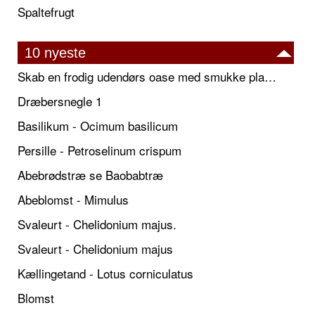
Spaltefrugt
10 nyeste
Skab en frodig udendørs oase med smukke plantekrukker og elegante espalier
Dræbersnegle 1
Basilikum - Ocimum basilicum
Persille - Petroselinum crispum
Abebrødstræ se Baobabtræ
Abeblomst - Mimulus
Svaleurt - Chelidonium majus.
Svaleurt - Chelidonium majus
Kællingetand - Lotus corniculatus
Blomst