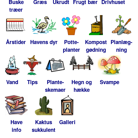
Buske
Græs
Ukrudt
Frugt bær
Drivhuset
træer
Årstider
Havens dyr
Potte-
Kompost
Planlæg-
planter
gødning
ning
Vand
Tips
Plante-
Hegn og
Svampe
skemaer
hække
Have
Kaktus
Galleri
info
sukkulent