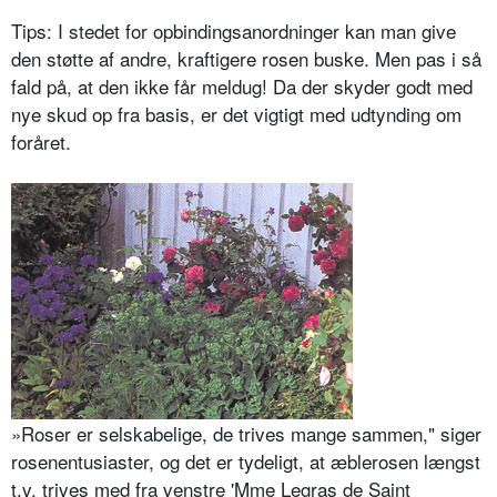
Tips: I stedet for opbindingsanordnin­ger kan man give
den støtte af andre, kraftigere rosen buske. Men pas i så
fald på, at den ikke får meldug! Da der skyder godt med
nye skud op fra basis, er det vigtigt med udtynding om
foråret.
»Roser er selskabelige, de trives mange sammen," siger
rosenentusiaster, og det er tydeligt, at æblerosen længst
t.v. trives med fra venstre 'Mme Legras de Saint