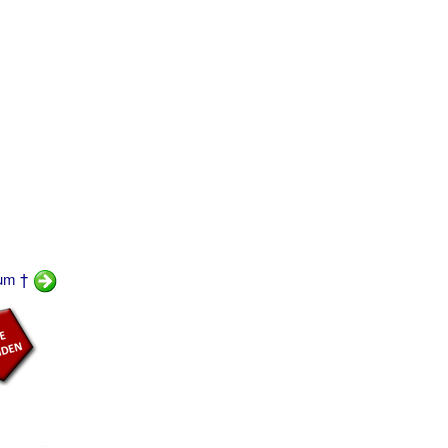
tum †