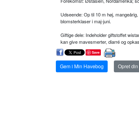
Forekomst: Østasien, Nordamerika; som 
Udseende: Op til 10 m høj, mangeårig,
blomsterklaser i maj-juni.
Giftige dele: Indeholder giftstoffet wist
kan give mavesmerter, diarré og opkas
Save
Gem i Min Havebog
Opret di