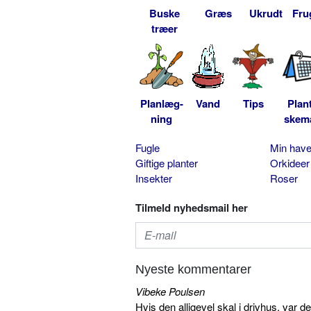
Buske
Græs
Ukrudt
Fru
træer
Planlæg-
Vand
Tips
Plan
ning
skem
Fugle
Min hav
Giftige planter
Orkideer
Insekter
Roser
Tilmeld nyhedsmail her
Nyeste kommentarer
Vibeke Poulsen
Hvis den alligevel skal i drivhus, var d