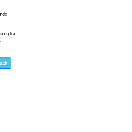
ende
ge og frø
l.
ack