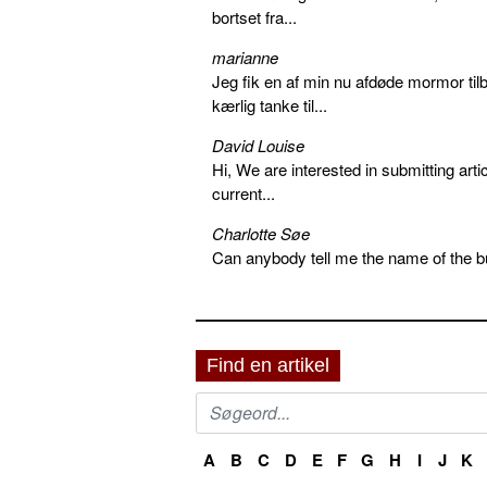
bortset fra...
marianne
Jeg fik en af min nu afdøde mormor tilb
kærlig tanke til...
David Louise
Hi, We are interested in submitting arti
current...
Charlotte Søe
Can anybody tell me the name of the bu
Find en artikel
A
B
C
D
E
F
G
H
I
J
K