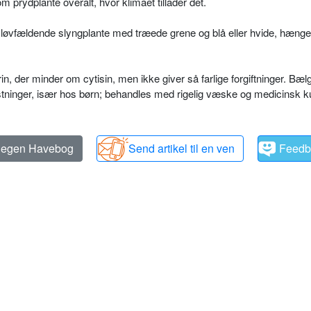
prydplante overalt, hvor klimaet tillader det.
 løvfældende slyngplante med træede grene og blå eller hvide, hæng
arin, der minder om cytisin, men ikke giver så farlige forgiftninger. Bæl
tninger, især hos børn; behandles med rigelig væske og medicinsk ku
n egen Havebog
Send artikel til en ven
Feedb