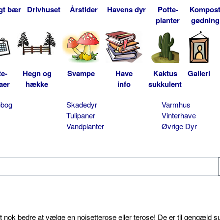
gt bær
Drivhuset
Årstider
Havens dyr
Potte-
Kompos
planter
gødning
te-
Hegn og
Svampe
Have
Kaktus
Galleri
aer
hække
info
sukkulent
ebog
Skadedyr
Varmhus
Tulipaner
Vinterhave
Vandplanter
Øvrige Dyr
et nok bedre at vælge en noisetterose eller terose! De er til gengæld s