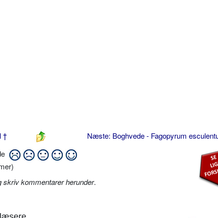
l †
Næste: Boghvede - Fagopyrum esculen
ide
mer)
g skriv kommentarer herunder
.
læsere