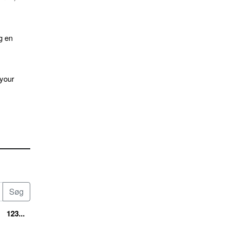
g en
 your
123...