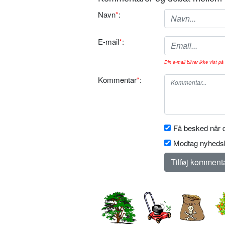
Navn
*
:
E-mail
*
:
Din e-mail bliver ikke vist på 
Kommentar
*
:
Få besked når d
Modtag nyhedsb