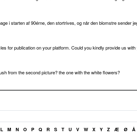
age i starten af 90érne, den stortrives, og når den blomstre sender je
cles for publication on your platform. Could you kindly provide us with
sh from the second picture? the one with the white flowers?
L
M
N
O
P
Q
R
S
T
U
V
W
X
Y
Z
Æ
Ø
Å