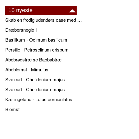
10 nyeste
Skab en frodig udendørs oase med smukke plantekrukker og elegante espalier
Dræbersnegle 1
Basilikum - Ocimum basilicum
Persille - Petroselinum crispum
Abebrødstræ se Baobabtræ
Abeblomst - Mimulus
Svaleurt - Chelidonium majus.
Svaleurt - Chelidonium majus
Kællingetand - Lotus corniculatus
Blomst