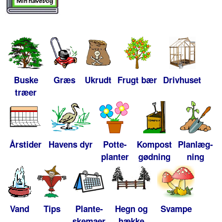
Buske
Græs
Ukrudt
Frugt bær
Drivhuset
træer
Årstider
Havens dyr
Potte-
Kompost
Planlæg-
planter
gødning
ning
Vand
Tips
Plante-
Hegn og
Svampe
skemaer
hække