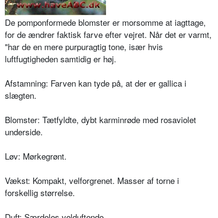
De pomponformede blomster er mor­somme at iagttage,
for de ændrer fak­tisk farve efter vejret. Når det er varmt,
"har de en mere purpuragtig tone, især hvis
luftfugtigheden samtidig er høj.
Afstamning: Farven kan tyde på, at der er gallica i
slægten.
Blomster: Tætfyldte, dybt karminrøde med rosaviolet
underside.
Løv: Mørkegrønt.
Vækst: Kompakt, velforgrenet. Mas­ser af torne i
forskellig størrelse.
Duft: Særdeles velduftende.