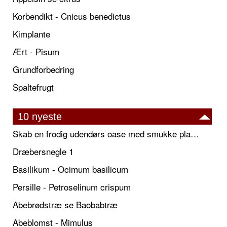
Korbendikt - Cnicus benedictus
Kimplante
Ært - Pisum
Grundforbedring
Spaltefrugt
10 nyeste
Skab en frodig udendørs oase med smukke plantekrukker og elegante espalier
Dræbersnegle 1
Basilikum - Ocimum basilicum
Persille - Petroselinum crispum
Abebrødstræ se Baobabtræ
Abeblomst - Mimulus