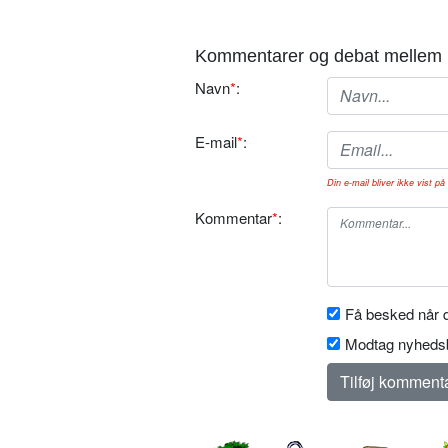
Kommentarer og debat mellem 
Navn
*
:
E-mail
*
:
Din e-mail bliver ikke vist på 
Kommentar
*
:
Få besked når d
Modtag nyhedsb