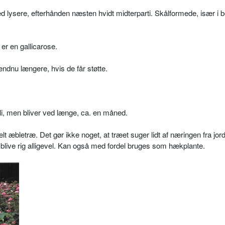
ed lysere, efterhånden næsten hvidt midterparti. Skålformede, især i b
n er en gallicarose.
ndnu længere, hvis de får støtte.
uli, men bliver ved længe, ca. en måned.
lt æbletræ. Det gør ikke noget, at træet suger lidt af næringen fra jor
 blive rig alligevel. Kan også med fordel bruges som hækplante.