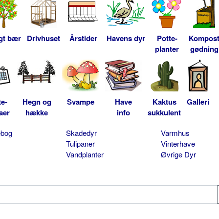
gt bær
Drivhuset
Årstider
Havens dyr
Potte-
Kompos
planter
gødning
te-
Hegn og
Svampe
Have
Kaktus
Galleri
aer
hække
info
sukkulent
ebog
Skadedyr
Varmhus
Tulipaner
Vinterhave
Vandplanter
Øvrige Dyr