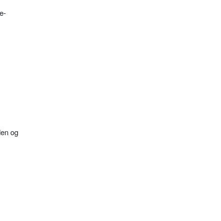
e­
den og