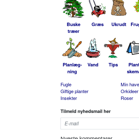
Buske
Græs
Ukrudt
Fru
træer
Planlæg-
Vand
Tips
Plan
ning
skem
Fugle
Min hav
Giftige planter
Orkideer
Insekter
Roser
Tilmeld nyhedsmail her
Nyeste kommentarer