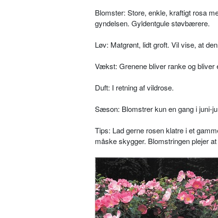
Blomster: Store, enkle, kraftigt rosa m
gyndelsen. Gyldentgule støvbærere.
Løv: Matgrønt, lidt groft. Vil vise, at de
Vækst: Grenene bliver ranke og bliver e
Duft: I retning af vildrose.
Sæson: Blomstrer kun en gang i juni-­j
Tips: Lad gerne rosen klatre i et gam­me
måske skygger. Blomstringen ple­jer at