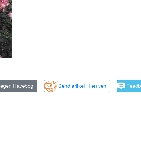
n egen Havebog
Send artikel til en ven
Feedb