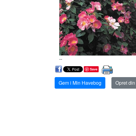
--
Save
Gem i Min Havebog
Opret di