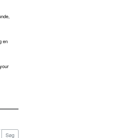
unde,
g en
 your