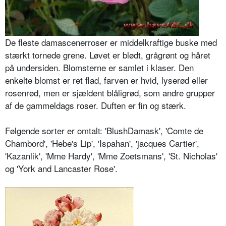
De fleste damascenerroser er middelkraftige buske med
stærkt tornede grene. Løvet er blødt, grågrønt og håret
på undersiden. Blomsterne er samlet i klaser. Den
enkelte blomst er ret flad, farven er hvid, lyserød eller
rosenrød, men er sjældent blåligrød, som andre grupper
af de gammeldags roser. Duften er fin og stærk.
Følgende sorter er omtalt: 'BlushDamask', 'Comte de
Chambord', 'Hebe's Lip', 'Ispahan', 'jacques Cartier',
'Kazanlik', 'Mme Hardy', 'Mme Zoetsmans', 'St. Nicholas'
og 'York and Lancaster Rose'.