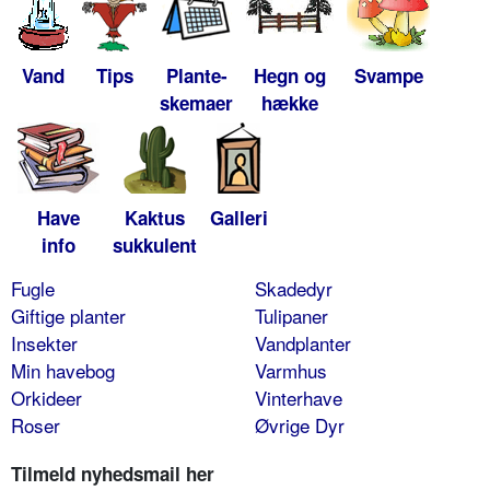
Vand
Tips
Plante-
Hegn og
Svampe
skemaer
hække
Have
Kaktus
Galleri
info
sukkulent
Fugle
Skadedyr
Giftige planter
Tulipaner
Insekter
Vandplanter
Min havebog
Varmhus
Orkideer
Vinterhave
Roser
Øvrige Dyr
Tilmeld nyhedsmail her