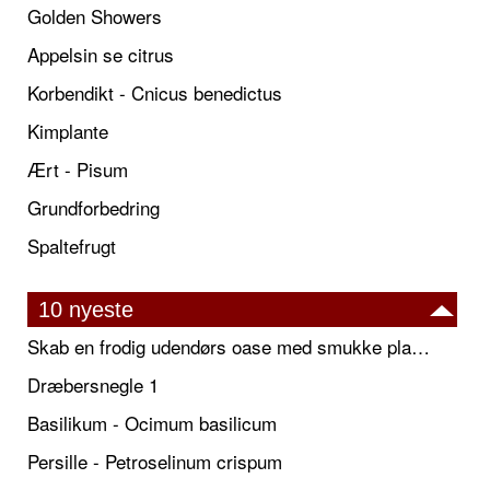
Golden Showers
Appelsin se citrus
Korbendikt - Cnicus benedictus
Kimplante
Ært - Pisum
Grundforbedring
Spaltefrugt
10 nyeste
Skab en frodig udendørs oase med smukke plantekrukker og elegante espalier
Dræbersnegle 1
Basilikum - Ocimum basilicum
Persille - Petroselinum crispum