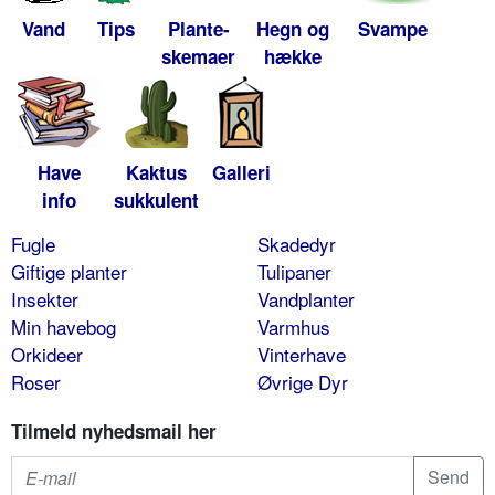
Vand
Tips
Plante-
Hegn og
Svampe
skemaer
hække
Have
Kaktus
Galleri
info
sukkulent
Fugle
Skadedyr
Giftige planter
Tulipaner
Insekter
Vandplanter
Min havebog
Varmhus
Orkideer
Vinterhave
Roser
Øvrige Dyr
Tilmeld nyhedsmail her