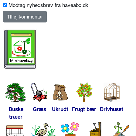
Modtag nyhedsbrev fra haveabc.dk
Buske
Græs
Ukrudt
Frugt bær
Drivhuset
træer