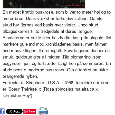
En meget kraftig buskrose, som bliver to meter høj og to
meter bred. Dens vækst er forholdsvis åben. Gamle
skud bør fjernes ved basis hver vinter. Unge skud
tilbageskæres til to tredjedele af deres længde.
Blomsterne er enkle eller halvfyldte, lyst primulagule, lidt
mørkere gule ind mod kronbladenes basis, men falmer
under udviklingen til cremegult. Støvdragerne danner en
smuk, guldbrun glorie i midten. Rig blomstring, som
begynder i juni og fortsætter langt hen på sommeren. En
af de bedste moderne buskroser. Om efteråret smukke
orangerøde hyben.
Forædlet af Shepherd i U.S.A. i 1956, forældre sorterne
er 'Soeur Thérèse' x (Rosa spinosissima altaica x
'Ormiston Roy').
Save