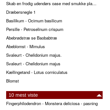
Skab en frodig udendørs oase med smukke plantekrukker og elegante espalier
Dræbersnegle 1
Basilikum - Ocimum basilicum
Persille - Petroselinum crispum
Abebrødstræ se Baobabtræ
Abeblomst - Mimulus
Svaleurt - Chelidonium majus.
Svaleurt - Chelidonium majus
Kællingetand - Lotus corniculatus
Blomst
10 mest viste
Fingerphilodendron - Monstera deliciosa - pasning