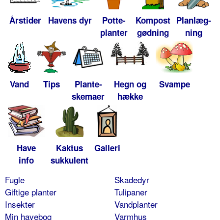
Årstider
Havens dyr
Potte-
Kompost
Planlæg-
planter
gødning
ning
Vand
Tips
Plante-
Hegn og
Svampe
skemaer
hække
Have
Kaktus
Galleri
info
sukkulent
Fugle
Skadedyr
Giftige planter
Tulipaner
Insekter
Vandplanter
Min havebog
Varmhus