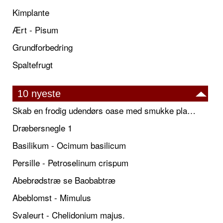
Kimplante
Ært - Pisum
Grundforbedring
Spaltefrugt
10 nyeste
Skab en frodig udendørs oase med smukke plantekrukker og elegante espalier
Dræbersnegle 1
Basilikum - Ocimum basilicum
Persille - Petroselinum crispum
Abebrødstræ se Baobabtræ
Abeblomst - Mimulus
Svaleurt - Chelidonium majus.