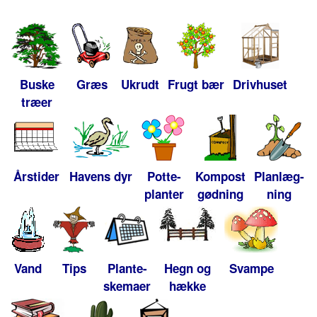
Buske
Græs
Ukrudt
Frugt bær
Drivhuset
træer
Årstider
Havens dyr
Potte-
Kompost
Planlæg-
planter
gødning
ning
Vand
Tips
Plante-
Hegn og
Svampe
skemaer
hække