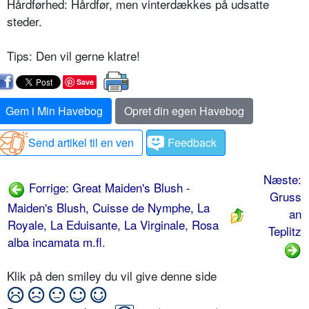
Hårdførhed: Hårdfør, men vinterdæk­kes på udsatte
steder.
Tips: Den vil gerne klatre!
Save
Gem i Min Havebog
Opret din egen Havebog
Send artikel til en ven
Feedback
Næste:
Forrige: Great Maiden's Blush -
Gruss
Maiden's Blush, Cuisse de Nymphe, La
an
Royale, La Eduisante, La Virgi­nale, Rosa
Teplitz
alba incamata m.fl.
Klik på den smiley du vil give denne side