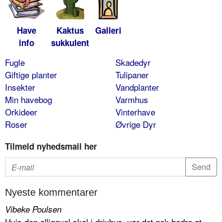
Have
Kaktus
Galleri
info
sukkulent
Fugle
Skadedyr
Giftige planter
Tulipaner
Insekter
Vandplanter
Min havebog
Varmhus
Orkideer
Vinterhave
Roser
Øvrige Dyr
Tilmeld nyhedsmail her
Nyeste kommentarer
Vibeke Poulsen
Hvis den alligevel skal i drivhus, var det nok bedre at