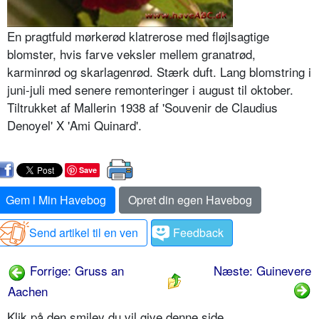
En pragtfuld mørkerød klatrerose med fløjlsagtige
blomster, hvis farve veksler mellem granatrød,
karminrød og skarlagenrød. Stærk duft. Lang blomstring i
juni-juli med senere remonteringer i august til oktober.
Tiltrukket af Mallerin 1938 af 'Souvenir de Claudius
Denoyel' X 'Ami Quinard'.
Save
Gem i Min Havebog
Opret din egen Havebog
Send artikel til en ven
Feedback
Forrige: Gruss an
Næste: Guinevere
Aachen
Klik på den smiley du vil give denne side