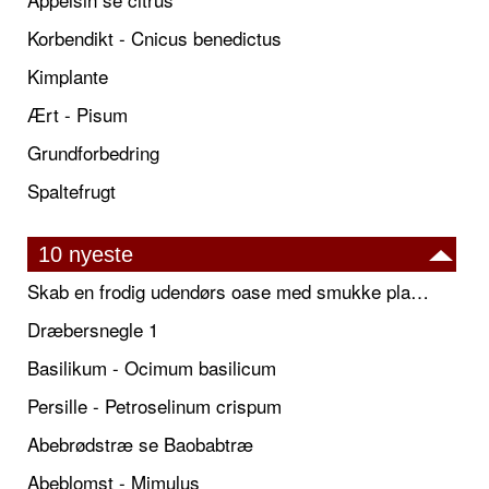
Korbendikt - Cnicus benedictus
Kimplante
Ært - Pisum
Grundforbedring
Spaltefrugt
10 nyeste
Skab en frodig udendørs oase med smukke plantekrukker og elegante espalier
Dræbersnegle 1
Basilikum - Ocimum basilicum
Persille - Petroselinum crispum
Abebrødstræ se Baobabtræ
Abeblomst - Mimulus