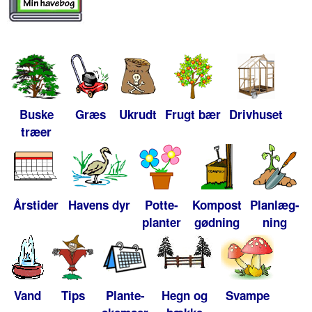
Buske
Græs
Ukrudt
Frugt bær
Drivhuset
træer
Årstider
Havens dyr
Potte-
Kompost
Planlæg-
planter
gødning
ning
Vand
Tips
Plante-
Hegn og
Svampe