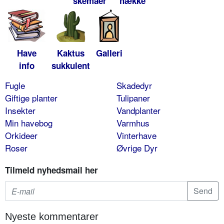
skemaer
hække
Have
Kaktus
Galleri
info
sukkulent
Fugle
Skadedyr
Giftige planter
Tulipaner
Insekter
Vandplanter
Min havebog
Varmhus
Orkideer
Vinterhave
Roser
Øvrige Dyr
Tilmeld nyhedsmail her
Nyeste kommentarer