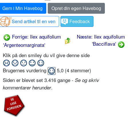
Gem i Min Havebog
Opret din egen Havebog
Send artikel til en ven
Feedback
Forrige: Ilex aquifolium
Næste: Ilex aquifolium
'Bacciflava'
'Argenteomarginata'
Klik på den smiley du vil give denne side
Brugernes vurdering
5,0
(
4
stemmer)
Siden er blevet set 3.416 gange -
Se og skriv
.
kommentarer herunder