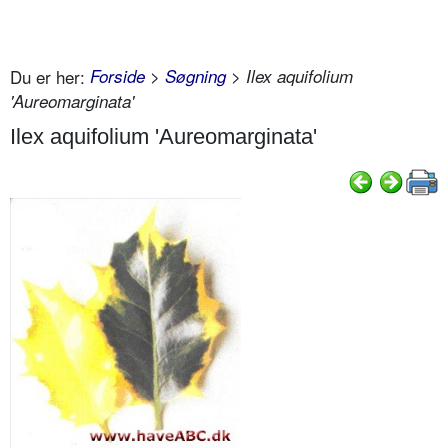
Du er her:
Forside
>
Søgning
> Ilex aquifolium
'Aureomarginata'
Ilex aquifolium 'Aureomarginata'