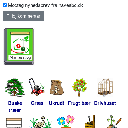
Modtag nyhedsbrev fra haveabc.dk
Buske
Græs
Ukrudt
Frugt bær
Drivhuset
træer