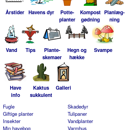
Årstider
Havens dyr
Potte-
Kompost
Planlæg-
planter
gødning
ning
Vand
Tips
Plante-
Hegn og
Svampe
skemaer
hække
Have
Kaktus
Galleri
info
sukkulent
Fugle
Skadedyr
Giftige planter
Tulipaner
Insekter
Vandplanter
Min havebog
Varmhus