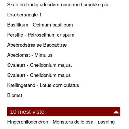
Skab en frodig udendørs oase med smukke plantekrukker og elegante espalier
Dræbersnegle 1
Basilikum - Ocimum basilicum
Persille - Petroselinum crispum
Abebrødstræ se Baobabtræ
Abeblomst - Mimulus
Svaleurt - Chelidonium majus.
Svaleurt - Chelidonium majus
Kællingetand - Lotus corniculatus
Blomst
10 mest viste
Fingerphilodendron - Monstera deliciosa - pasning