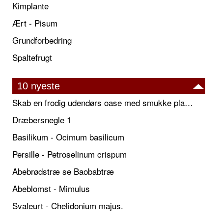
Kimplante
Ært - Pisum
Grundforbedring
Spaltefrugt
10 nyeste
Skab en frodig udendørs oase med smukke plantekrukker og elegante espalier
Dræbersnegle 1
Basilikum - Ocimum basilicum
Persille - Petroselinum crispum
Abebrødstræ se Baobabtræ
Abeblomst - Mimulus
Svaleurt - Chelidonium majus.