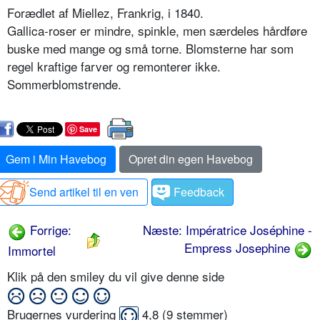
Forædlet af Miellez, Frankrig, i 1840.
Gallica-roser er mindre, spinkle, men særdeles hårdføre
buske med mange og små torne. Blomsterne har som
regel kraftige farver og remonterer ikke.
Sommerblomstrende.
Save
Gem i Min Havebog
Opret din egen Havebog
Send artikel til en ven
Feedback
Forrige:
Næste: Impératrice Joséphine -
Empress Josephine
Immortel
Klik på den smiley du vil give denne side
Brugernes vurdering
4,8
(
9
stemmer)