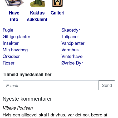
Have
Kaktus
Galleri
info
sukkulent
Fugle
Skadedyr
Giftige planter
Tulipaner
Insekter
Vandplanter
Min havebog
Varmhus
Orkideer
Vinterhave
Roser
Øvrige Dyr
Tilmeld nyhedsmail her
Nyeste kommentarer
Vibeke Poulsen
Hvis den alligevel skal i drivhus, var det nok bedre at