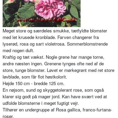
Meget store og særdeles smukke, tætfyldte blomster
med let krusede kronblade. Farven changerer fra
lyserød, rosa og sart violetrosa. Sommerblomstrende
med nogen duft.
Kraftig og tæt vækst. Nogle grene har mange torne,
andre næsten ingen. Grenene tynges ofte ned af de
store, tunge blomster. Løvet er mør­kegrønt med ret store
løvblade, som får flot høstkolorit.
Højde 150 cm - bredde 125 cm.
En nøjsom, sund og skyggetolerant rose, som også
klarer sig godt på mager jord. Kan have svært ved at
udfolde blomsterne i meget fugtigt vejr.
Tilhører en undergruppe af Rosa gallica, franco-­furtana-
roser.