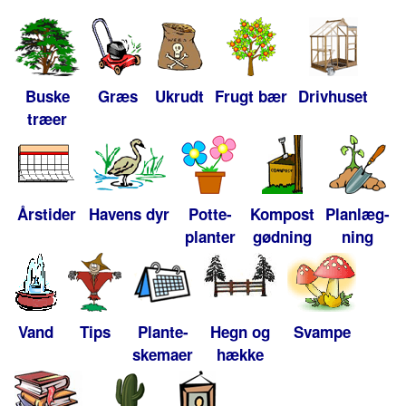
Buske
Græs
Ukrudt
Frugt bær
Drivhuset
træer
Årstider
Havens dyr
Potte-
Kompost
Planlæg-
planter
gødning
ning
Vand
Tips
Plante-
Hegn og
Svampe
skemaer
hække