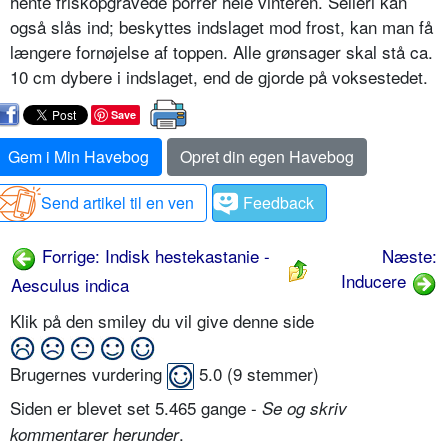
hente friskopgravede porrer hele vinteren. Selleri kan
også slås ind; beskyttes indslaget mod frost, kan man få
længere fornøjelse af top­pen. Alle grønsager skal stå ca.
10 cm dybere i indslaget, end de gjorde på voksestedet.
Save
Gem i Min Havebog
Opret din egen Havebog
Send artikel til en ven
Feedback
Forrige: Indisk hestekastanie -
Næste:
Inducere
Aesculus indica
Klik på den smiley du vil give denne side
Brugernes vurdering
5.0
(
9
stemmer)
Siden er blevet set 5.465 gange -
Se og skriv
.
kommentarer herunder