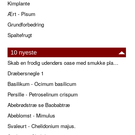
Kimplante
Ært - Pisum
Grundforbedring
Spaltefrugt
10 nyeste
Skab en frodig udendørs oase med smukke plantekrukker og elegante espalier
Dræbersnegle 1
Basilikum - Ocimum basilicum
Persille - Petroselinum crispum
Abebrødstræ se Baobabtræ
Abeblomst - Mimulus
Svaleurt - Chelidonium majus.