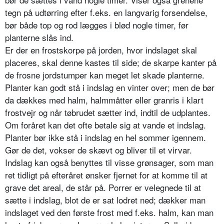
tegn på udtørring efter f.eks. en langvarig forsendelse,
bør både top og rod lægges i blød nogle timer, før
planterne slås ind.
Er der en frostskorpe på jorden, hvor indslaget skal
placeres, skal denne ka­stes til side; de skarpe kanter på
de frosne jordstumper kan meget let ska­de planterne.
Planter kan godt stå i indslag en vinter over; men de bør
da dækkes med halm, halmmåtter eller granris i klart
frostvejr og når tøbrudet sætter ind, indtil de udplantes.
Om foråret kan det ofte betale sig at vande et indslag.
Planter bør ikke stå i indslag en hel sommer igennem.
Gør de det, vokser de skævt og bliver til et virvar.
Indslag kan også benyttes til visse grønsager, som man
ret tidligt på efter­året ønsker fjernet for at komme til at
grave det areal, de står på. Porrer er velegnede til at
sætte i indslag, blot de er sat lodret ned; dækker man
indsla­get ved den første frost med f.eks. halm, kan man