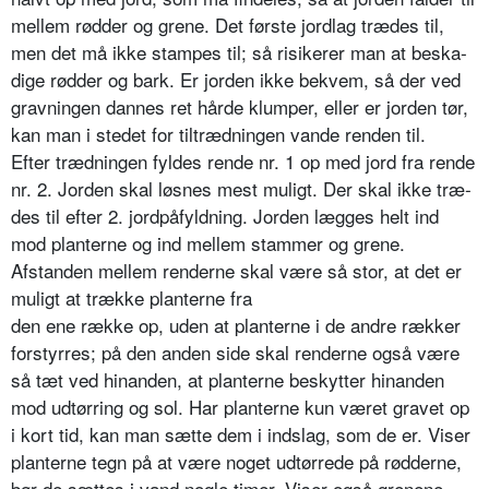
mellem rødder og grene. Det første jordlag trædes til,
men det må ikke stampes til; så risikerer man at beska­
dige rødder og bark. Er jorden ikke bekvem, så der ved
gravningen dannes ret hårde klumper, eller er jorden tør,
kan man i stedet for tiltrædningen vande renden til.
Efter trædningen fyldes rende nr. 1 op med jord fra rende
nr. 2. Jorden skal løsnes mest muligt. Der skal ikke træ­
des til efter 2. jordpåfyldning. Jorden lægges helt ind
mod planterne og ind mellem stammer og grene.
Afstanden mellem renderne skal være så stor, at det er
muligt at trække planterne fra
den ene række op, uden at planterne i de andre rækker
forstyrres; på den anden side skal renderne også være
så tæt ved hinanden, at planterne beskyt­ter hinanden
mod udtørring og sol. Har planterne kun været gravet op
i kort tid, kan man sætte dem i indslag, som de er. Viser
planterne tegn på at være noget udtørrede på rødderne,
bør de sættes i vand nogle timer. Viser også grenene