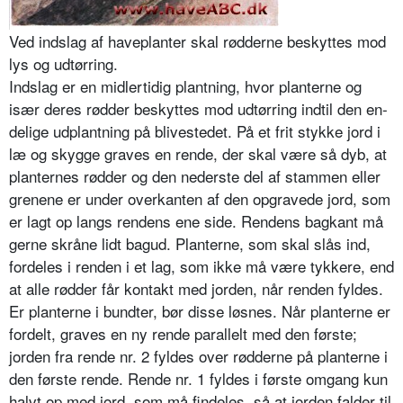
Ved indslag af haveplanter skal rødderne beskyttes mod
lys og udtørring.
Indslag er en midlertidig plantning, hvor planterne og
især deres rødder beskyttes mod udtørring indtil den en­
delige udplantning på blivestedet. På et frit stykke jord i
læ og skygge graves en rende, der skal være så dyb, at
planternes rødder og den nederste del af stammen eller
grenene er under overkanten af den opgravede jord, som
er lagt op langs rendens ene side. Rendens bagkant må
gerne skråne lidt bagud. Planterne, som skal slås ind,
fordeles i renden i et lag, som ikke må være tykkere, end
at alle rødder får kontakt med jorden, når renden fyl­des.
Er planterne i bundter, bør disse løsnes. Når planterne er
fordelt, graves en ny rende parallelt med den første;
jorden fra rende nr. 2 fyldes over rødderne på planterne i
den første rende. Rende nr. 1 fyldes i første omgang kun
halvt op med jord, som må findeles, så at jorden falder til