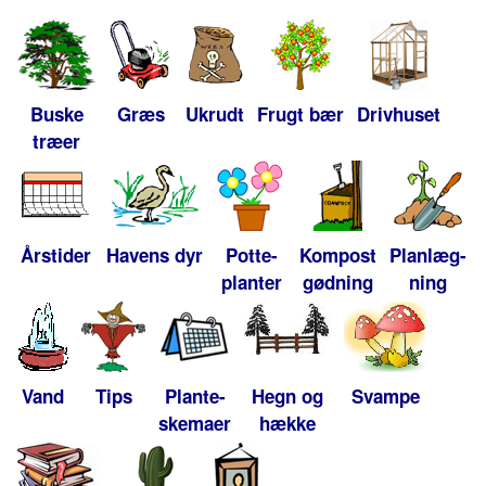
Buske
Græs
Ukrudt
Frugt bær
Drivhuset
træer
Årstider
Havens dyr
Potte-
Kompost
Planlæg-
planter
gødning
ning
Vand
Tips
Plante-
Hegn og
Svampe
skemaer
hække