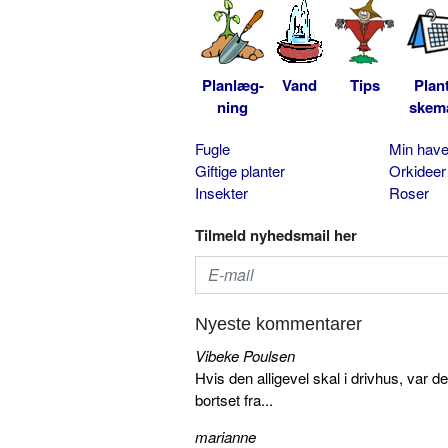
Planlæg-
Vand
Tips
Plan
ning
skem
Fugle
Min hav
Giftige planter
Orkideer
Insekter
Roser
Tilmeld nyhedsmail her
Nyeste kommentarer
Vibeke Poulsen
Hvis den alligevel skal i drivhus, var d
bortset fra...
marianne