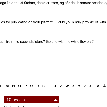
age i starten af 90érne, den stortrives, og når den blomstre sender je
cles for publication on your platform. Could you kindly provide us with
sh from the second picture? the one with the white flowers?
L
M
N
O
P
Q
R
S
T
U
V
W
X
Y
Z
Æ
Ø
Å
10 nyeste
Skab en frodig udendørs oase med smukke plantekrukker og elegante espalier