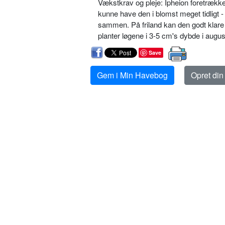
Vækstkrav og pleje: Ipheion foretræk­ke
kunne have den i blomst meget tidligt - 
sammen. På friland kan den godt klare s
planter løgene i 3-5 cm's dybde i august
Save
Gem i Min Havebog
Opret di