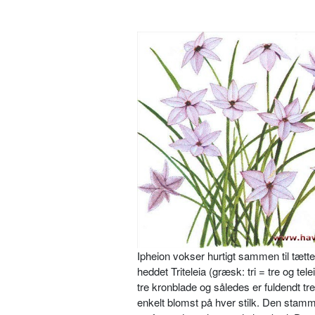
Ipheion vokser hurtigt sammen til tætt
hed­det Triteleia (græsk: tri = tre og t
tre kronblade og således er fuldendt tre
enkelt blomst på hver stilk. Den stamm