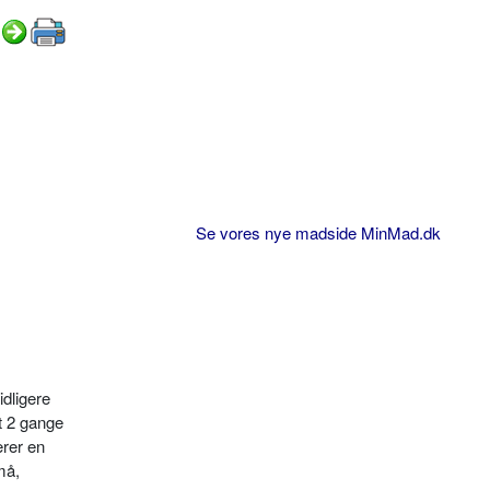
Se vores nye madside MinMad.dk
idligere
mt 2 gange
ærer en
må,