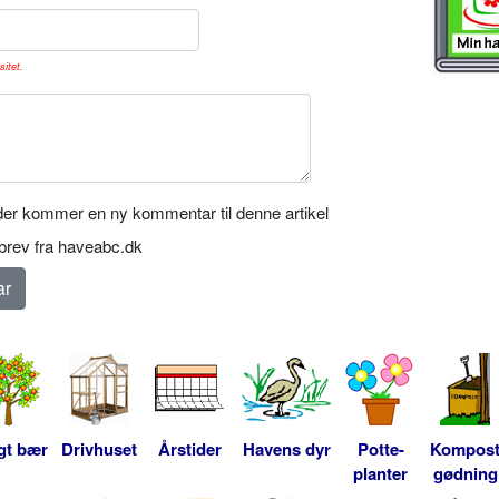
sitet.
er kommer en ny kommentar til denne artikel
rev fra haveabc.dk
gt bær
Drivhuset
Årstider
Havens dyr
Potte-
Kompos
planter
gødning