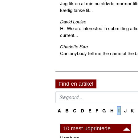
Jeg fik en af min nu afdøde mormor tilb
kærlig tanke til...
David Louise
Hi, We are interested in submitting arti
current...
Charlotte Søe
Can anybody tell me the name of the bu
Find en artikel
A
B
C
D
E
F
G
H
I
J
K
10 mest udprintede
Hamburg