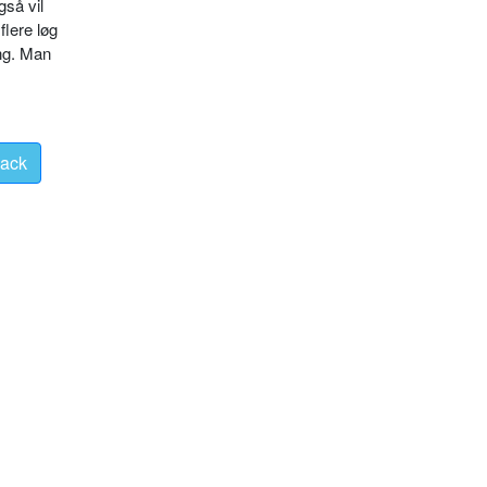
gså vil
flere løg
ing. Man
ack