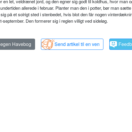
r en let, veldrænet jord, og den egner sig godt til koldhus, hvor man o
undertiden allerede i februar. Planter man den i potter, bør man sætte 
ig på et solrigt sted i stenbedet, hvis blot den får nogen vinterdækn
-september. Den formerer sig i reglen villigt ved sideløg.
n egen Havebog
Send artikel til en ven
Feedb