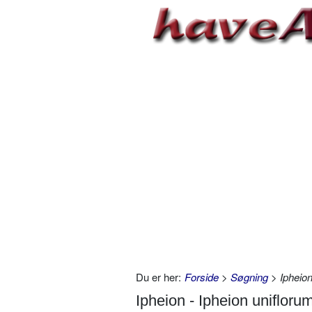
Du er her:
Forside
>
Søgning
> Ipheion
Ipheion - Ipheion unifloru