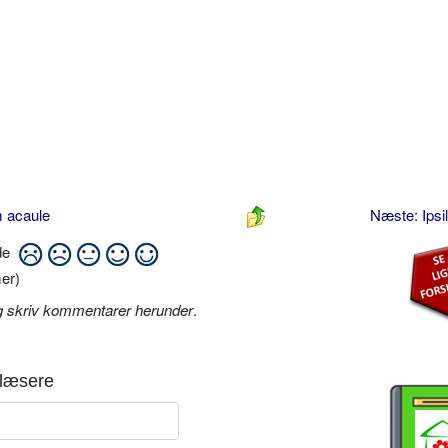
m acaule
Næste: Ipsi
ide
er)
g skriv kommentarer herunder
.
læsere