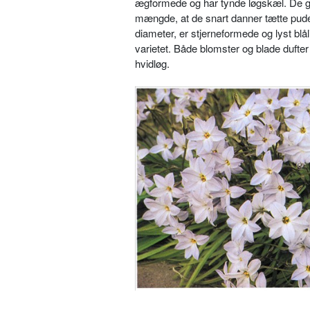
ægformede og har tynde løgskæl. De gr
mængde, at de snart danner tætte puder
diameter, er stjerneformede og lyst blål
varietet. Både blomster og blade dufte
hvidløg.