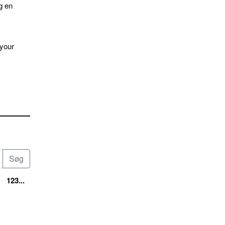
g en
 your
123...