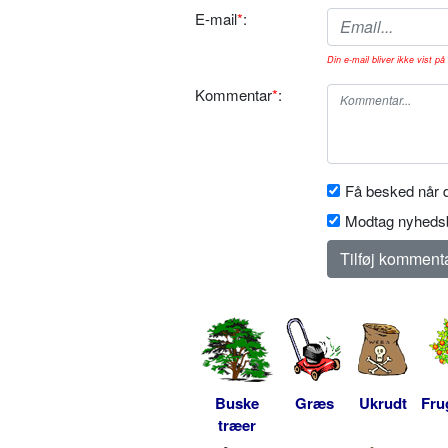
E-mail
*
:
Din e-mail bliver ikke vist på 
Kommentar
*
:
Få besked når d
Modtag nyhedsb
Buske
Græs
Ukrudt
Fru
træer