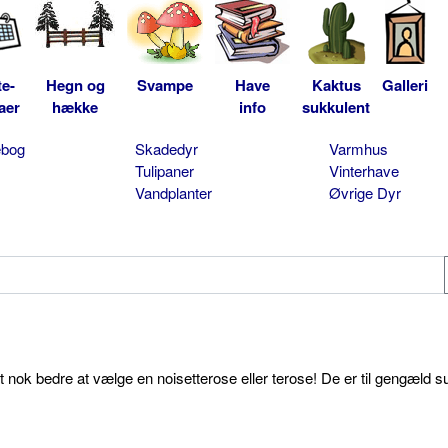
te-
Hegn og
Svampe
Have
Kaktus
Galleri
aer
hække
info
sukkulent
ebog
Skadedyr
Varmhus
Tulipaner
Vinterhave
Vandplanter
Øvrige Dyr
et nok bedre at vælge en noisetterose eller terose! De er til gengæld s