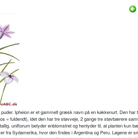
e puder. Ipheion er et gammelt græsk navn på en køkkenurt. Den har t
eleios = fuldendt), idet den har tre støvveje, 2 gange tre støvbærere sa
tallig. uniflorum betyder enblom­stret og hentyder til, at planten kun b
er fra Sydamerika, hvor den findes i Argentina og Peru. Løge­ne er s