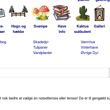
te-
Hegn og
Svampe
Have
Kaktus
Galleri
aer
hække
info
sukkulent
ebog
Skadedyr
Varmhus
Tulipaner
Vinterhave
Vandplanter
Øvrige Dyr
et nok bedre at vælge en noisetterose eller terose! De er til gengæld s