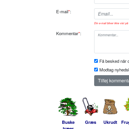
E-mail
*
:
Din e-mail bliver ikke vist på 
Kommentar
*
:
Få besked når d
Modtag nyhedsb
Buske
Græs
Ukrudt
Fru
træer