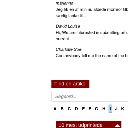
marianne
Jeg fik en af min nu afdøde mormor tilb
kærlig tanke til...
David Louise
Hi, We are interested in submitting arti
current...
Charlotte Søe
Can anybody tell me the name of the bu
Find en artikel
A
B
C
D
E
F
G
H
I
J
K
10 mest udprintede