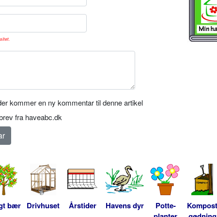
sitet.
er kommer en ny kommentar til denne artikel
rev fra haveabc.dk
gt bær
Drivhuset
Årstider
Havens dyr
Potte-
Kompos
planter
gødning