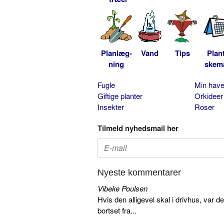
Planlæg-
Vand
Tips
Plan
ning
skem
Fugle
Min hav
Giftige planter
Orkideer
Insekter
Roser
Tilmeld nyhedsmail her
Nyeste kommentarer
Vibeke Poulsen
Hvis den alligevel skal i drivhus, var d
bortset fra...