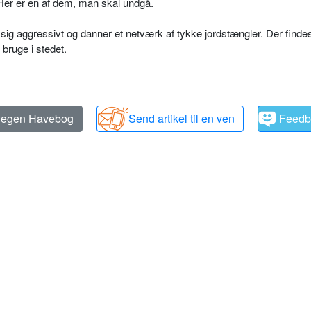
 Her er en af dem, man skal undgå.
 sig aggressivt og danner et netværk af tykke jordstængler. Der finde
 bruge i stedet.
n egen Havebog
Send artikel til en ven
Feedb