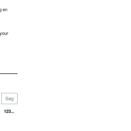
g en
 your
123...