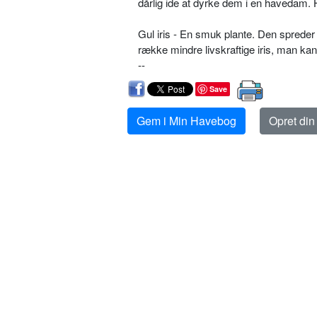
dårlig ide at dyrke dem i en havedam.
Gul iris - En smuk plante. Den spreder
række mindre livskraftige iris, man kan
--
Save
Gem i Min Havebog
Opret di