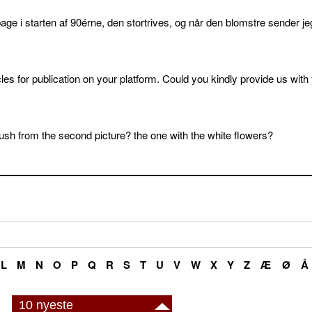
age i starten af 90érne, den stortrives, og når den blomstre sender je
cles for publication on your platform. Could you kindly provide us with
sh from the second picture? the one with the white flowers?
L
M
N
O
P
Q
R
S
T
U
V
W
X
Y
Z
Æ
Ø
Å
10 nyeste