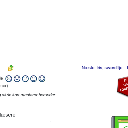
Næste: Iris, sværdlilje – 
ide
mer)
g skriv kommentarer herunder
.
læsere