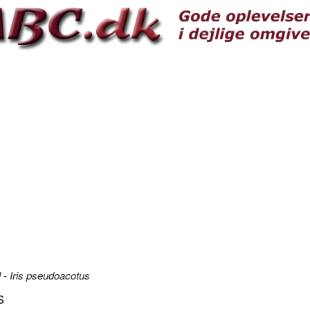
l - Iris pseudoacotus
s