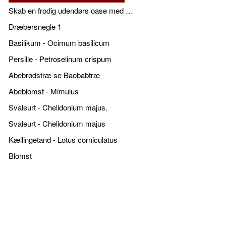
Skab en frodig udendørs oase med smukke plantekrukker og elegante espalier
Dræbersnegle 1
Basilikum - Ocimum basilicum
Persille - Petroselinum crispum
Abebrødstræ se Baobabtræ
Abeblomst - Mimulus
Svaleurt - Chelidonium majus.
Svaleurt - Chelidonium majus
Kællingetand - Lotus corniculatus
Blomst