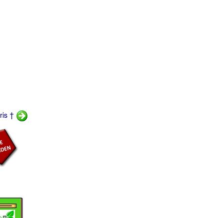
Iris †