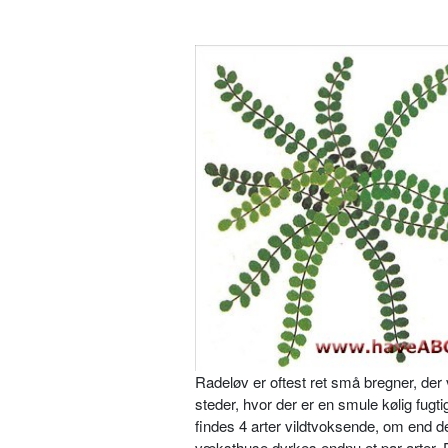
Radeløv er oftest ret små bregner, der 
steder, hvor der er en smule kølig fug
findes 4 arter vildtvoksende, om end de
væksthuse dyrkes endnu et par arter. 