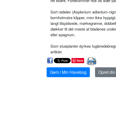
ret skøre. Forekommer hos os især på
Sort radeløv (Asplenium adiantum-ni­g
bornholmske klipper, men ikke hyppigt
langt tilspidsede, mørkegrøn­ne, dobbel
dækker tit det meste af blade­nes unde
eller spagnum.
Som stueplanter dyrkes fugleredebregn
artikler.
Save
Gem i Min Havebog
Opret di