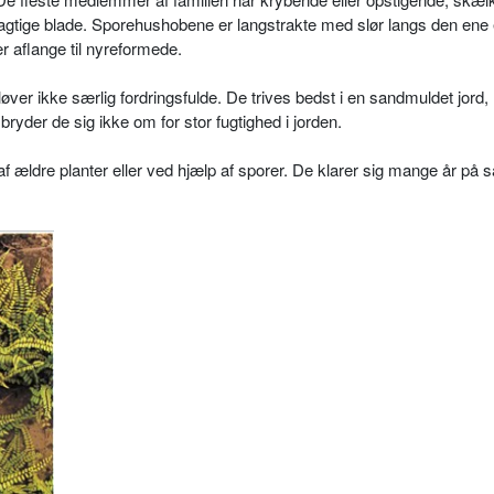
eragtige blade. Sporehushobene er langstrakte med slør langs den ene 
er aflange til nyreformede.
løver ikke særlig fordringsfulde. De trives bedst i en sandmuldet jord,
bryder de sig ikke om for stor fugtighed i jorden.
 af ældre planter eller ved hjælp af sporer. De klarer sig mange år p