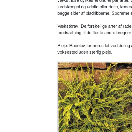
jordstængel og udelte eller delte, læ­d
begge sider af bladribberne. Spo­rerne 
Vækstkrav: De forskellige arter af ra­de
modsætning til de fleste andre breg­ner 
Pleje: Radeløv formeres let ved deling
voksested uden særlig pleje.