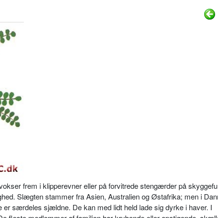
vokser frem i klipperevner eller på forvitrede stengærder på skyggefu
tighed. Slægten stammer fra Asien, Australien og Østafrika; men i Dan
 er særdeles sjældne. De kan med lidt held lade sig dyrke i haver. I
De fleste medlemmer af familien har krybende eller opstigende, skæl