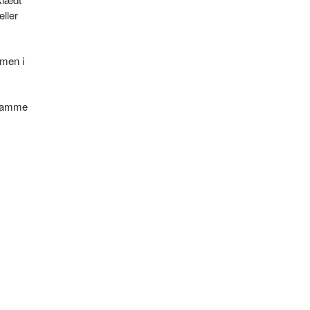
eller
 men i
å samme