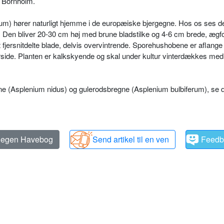
 Bornholm.
rum) hører naturligt hjemme i de europæiske bjergegne. Hos os ses de
. Den bliver 20-30 cm høj med brune bladstilke og 4-6 cm brede, æg­
t fjersnitdelte blade, delvis overvintrende. Sporehushobene er af­lange
rside. Planten er kalkskyende og skal under kultur vinterdækkes med
e (Asplenium ni­dus) og gulerodsbregne (Asplenium bulbiferum), se 
n egen Havebog
Send artikel til en ven
Feedb