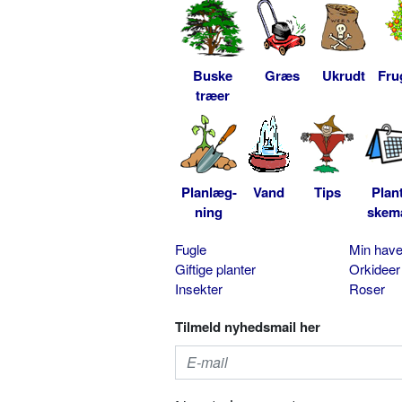
Buske
Græs
Ukrudt
Fru
træer
Planlæg-
Vand
Tips
Plan
ning
skem
Fugle
Min hav
Giftige planter
Orkideer
Insekter
Roser
Tilmeld nyhedsmail her