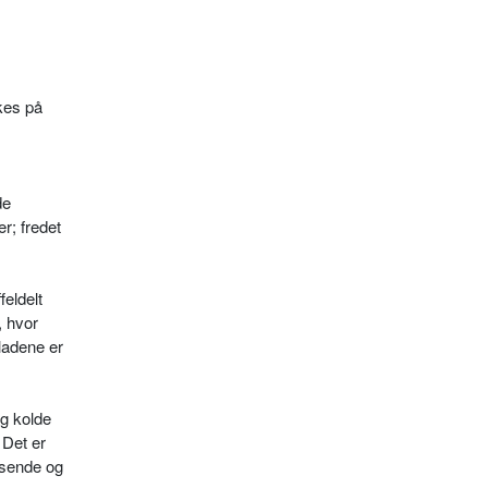
kes på
de
r; fredet
feldelt
, hvor
ladene er
og kolde
 Det er
n­sende og