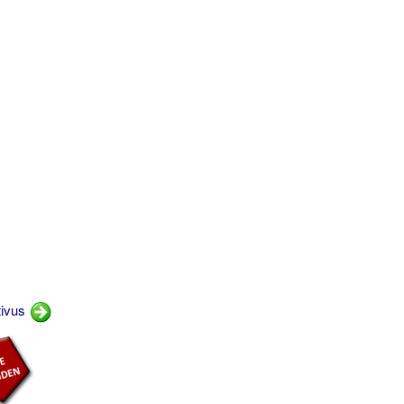
tivus