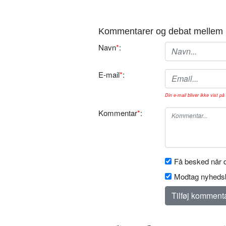
Kommentarer og debat mellem 
Navn
*
:
E-mail
*
:
Din e-mail bliver ikke vist på 
Kommentar
*
:
Få besked når d
Modtag nyhedsb