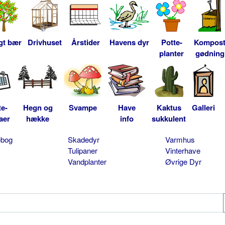
gt bær
Drivhuset
Årstider
Havens dyr
Potte-
Kompos
planter
gødning
te-
Hegn og
Svampe
Have
Kaktus
Galleri
aer
hække
info
sukkulent
ebog
Skadedyr
Varmhus
Tulipaner
Vinterhave
Vandplanter
Øvrige Dyr