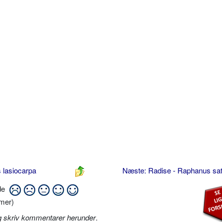
 lasiocarpa
Næste: Radise - Raphanus sa
ide
mer)
g skriv kommentarer herunder
.