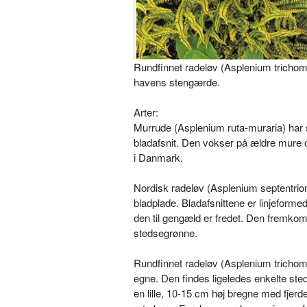
Rundfinnet radeløv (Asplenium tricho
havens stengærde.
Arter:
Murrude (Asplenium ruta-mu­raria) har 
bladafsnit. Den vokser på ældre mure og
i Danmark.
Nordisk radeløv (Asplenium septentrio­n
bladplade. Bladafsnittene er linjeforme
den til gengæld er fredet. Den fremkomm
stedsegrønne.
Rundfinnet radeløv (Asplenium tricho­
egne. Den findes ligeledes enkelte ste
en lille, 10-15 cm høj bregne med fjerd