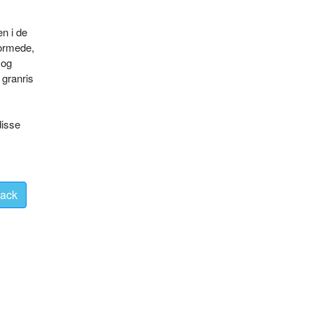
n i de
formede,
 og
 granris
disse
ack