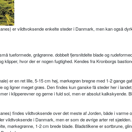
manes) er vildtvoksende enkelte steder i Danmark, men kan også dyr
små tueformede, grågrønne. dobbelt fjersnitdelte blade og rudefor­me
 klipper, hvor der er nogen fugtighed. Kendes fra Kronborgs basti­one
ale) er en ret lille, 5-15 cm høj, mørkegrøn bregne med 1-2 gange gaf­
de og ligner meget græs. Den findes kun ganske få steder her i landet
er i klipperevner og gerne i fuld sol, men er absolut kalk­skyende. B
manes) findes vildtvoksende over det meste af Jorden, både i varme 
­der vildtvoksende i Danmark, men er som de øvrige arter ret sjælden.
elte, mørkegrønne, 1-2 cm brede blade. Bladstilkene er sortbrune, gli