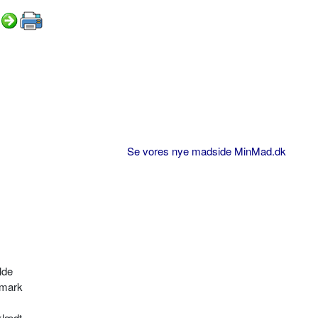
Se vores nye madside MinMad.dk
lde
­mark
klædt