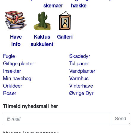
skemaer
hække
Have
Kaktus
Galleri
info
sukkulent
Fugle
Skadedyr
Giftige planter
Tulipaner
Insekter
Vandplanter
Min havebog
Varmhus
Orkideer
Vinterhave
Roser
Øvrige Dyr
Tilmeld nyhedsmail her