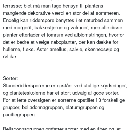
terrasse; blot må man tage hensyn til plantens
manglende dekorative værdi en stor del af somme­ren.
Endelig kan ridderspore benyttes i et naturbed sammen
med margerit, bakkestjerne og valmuer; men alle disse
planter efterlader et tomrum ved afblomstringen, hvorfor
det er bedre at vælge naboplanter, der kan dække for
hullerne, f.eks. Aster amellus, salvie, skønhedsøje og
røllike.
Sorter:
Stauderiddersporerne er opstå­et ved utallige krydsninger,
og planteteskolerne har et stort udvalg af gode sorter.
For at lette oversigten er sorter­ne opstillet i 3 forskellige
grupper, belladonnagruppen, elatumgruppen og
pacificgruppen.
Belladonnagruppen omfatter sorter med en åben og let