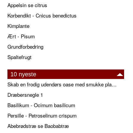
Appelsin se citrus
Korbendikt - Cnicus benedictus
Kimplante
Ært - Pisum
Grundforbedring
Spaltefrugt
10 nyeste
Skab en frodig udendørs oase med smukke plantekrukker og elegante espalier
Dræbersnegle 1
Basilikum - Ocimum basilicum
Persille - Petroselinum crispum
Abebrødstræ se Baobabtræ