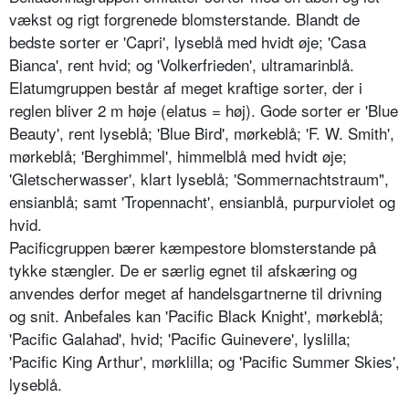
vækst og rigt forgrenede blomsterstande. Blandt de
bedste sorter er 'Capri', lyseblå med hvidt øje; 'Casa
Bianca', rent hvid; og 'Volkerfrieden', ultramarinblå.
Elatumgruppen består af meget krafti­ge sorter, der i
reglen bliver 2 m høje (elatus = høj). Gode sorter er 'Blue
Beauty', rent lyseblå; 'Blue Bird', mørkeblå; 'F. W. Smith',
mørkeblå; 'Berghimmel', himmelblå med hvidt øje;
'Gletscherwasser', klart lyseblå; 'Sommernachtstraum",
ensianblå; samt 'Tropennacht', ensianblå, purpurviolet og
hvid.
Pacificgruppen bærer kæmpestore blomsterstande på
tykke stængler. De er særlig egnet til afskæring og
anven­des derfor meget af handelsgartnerne til drivning
og snit. Anbefales kan 'Pacific Black Knight', mørkeblå;
'Pa­cific Galahad', hvid; 'Pacific Guineve­re', lyslilla;
'Pacific King Arthur', mørklilla; og 'Pacific Summer Skies',
lyseblå.