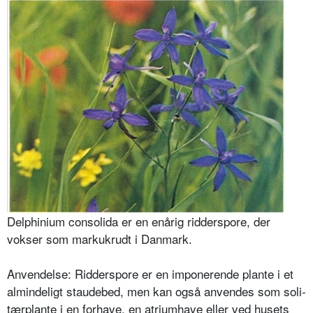
Delphinium consolida er en enårig ridderspore, der
vokser som markukrudt i Danmark.
Anvendelse: Ridderspore er en impo­nerende plante i et
almindeligt staude­bed, men kan også anvendes som soli­
tærplante i en forhave, en atriumhave eller ved husets