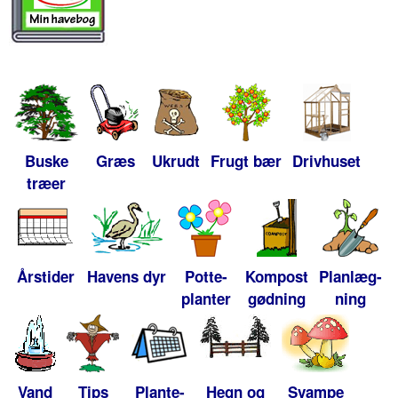
Buske
Græs
Ukrudt
Frugt bær
Drivhuset
træer
Årstider
Havens dyr
Potte-
Kompost
Planlæg-
planter
gødning
ning
Vand
Tips
Plante-
Hegn og
Svampe