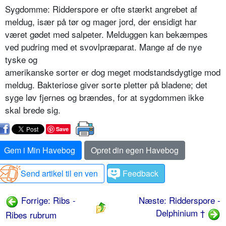
Sygdomme: Ridderspore er ofte stærkt angrebet af
meldug, især på tør og mager jord, der ensidigt har
været gødet med salpeter. Melduggen kan bekæmpes
ved pudring med et svovl­præparat. Mange af de nye
tyske og
amerikanske sorter er dog meget mod­standsdygtige mod
meldug. Bakteriose giver sorte pletter på bladene; det
syge løv fjernes og brændes, for at sygdom­men ikke
skal brede sig.
Save
Gem i Min Havebog
Opret din egen Havebog
Send artikel til en ven
Feedback
Forrige: Ribs -
Næste: Ridderspore -
Delphinium †
Ribes rubrum