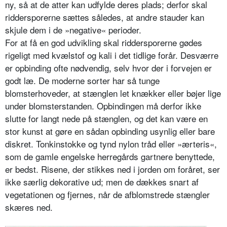
ny, så at de atter kan udfylde deres plads; derfor skal
riddersporerne sættes således, at andre stauder kan
skjule dem i de »negative« perioder.
For at få en god udvikling skal ridder­sporerne gødes
rigeligt med kvælstof og kali i det tidlige forår. Desværre
er opbinding ofte nødvendig, selv hvor der i forvejen er
godt læ. De moderne sorter har så tunge
blomsterhoveder, at stænglen let knækker eller bøjer lige
under blomsterstanden. Opbindingen må derfor ikke
slutte for langt nede på stænglen, og det kan være en
stor kunst at gøre en sådan opbinding usynlig eller bare
diskret. Tonkinstokke og tynd nylon tråd eller »ærteris«,
som de gamle engelske herregårds gartnere be­nyttede,
er bedst. Risene, der stikkes ned i jorden om foråret, ser
ikke særlig dekorative ud; men de dækkes snart af
vegetationen og fjernes, når de af­blomstrede stængler
skæres ned.