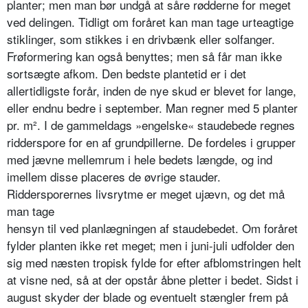
planter; men man bør undgå at såre rødderne for meget
ved delingen. Tidligt om foråret kan man tage urteagtige
stiklinger, som stikkes i en drivbænk eller solfanger.
Frøformering kan også benyttes; men så får man ikke
sortsægte afkom. Den bedste plantetid er i det
allertidligste forår, inden de nye skud er blevet for lange,
eller endnu bedre i september. Man regner med 5 planter
pr. m². I de gammeldags »engelske« staudebede regnes
ridderspore for en af grundpil­lerne. De fordeles i grupper
med jævne mellemrum i hele bedets længde, og ind
imellem disse placeres de øvrige stauder.
Riddersporernes livsrytme er meget ujævn, og det må
man tage
hensyn til ved planlægningen af staude­bedet. Om foråret
fylder planten ikke ret meget; men i juni-juli udfolder den
sig med næsten tropisk fylde for efter afblomstringen helt
at visne ned, så at der opstår åbne pletter i bedet. Sidst i
august skyder der blade og eventu­elt stængler frem på