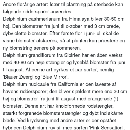
Andre flerårige arter: Især til plantning på stenbede kan
følgende riddersporer anvendes:
Delphinium cashmerianum fra Hima­laya bliver 30-50 cm
høj. Den blom­strer fra juni til oktober med 3 cm brede,
dybviolette blomster. Efter før­ste flor i juni-juli skal de
visne blom­ster afskæres, så at planten kan præste­re en
ny blomstring senere på somme­ren.
Delphinium grandiflorum fra Sibirien har en åben vækst
med 40-80 cm høje stængler og lyseblå blomster fra juni
til august. Af denne art dyrkes et par sorter, nemlig
'Blauer Zwerg' og 'Blue Mirror'.
Delphinium nudicaule fra California er den laveste af
havens riddersporer; den bliver sjældent mere end 30 cm
høj og blomstrer fra juni til august med orangerøde (!)
blomster. Denne art har knoldformede rodstængler,
stærkt forgrenede blomsterstængler og dybt ind skårne
blade. Ved krydsning med andre arter er der opstået
hybriden Delphinium ruyisii med sorten 'Pink Sensation',