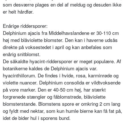
som desværre plages en del af meldug og desuden ikke
er helt hårdfør.
Enårige riddersporer:
Delphinium ajacis fra Middelhavslan­dene er 30-110 cm
høj med blåviolette blomster. Den kan i haverne udsås
direkte på voksestedet i april og kan anbefales som
enårig snitblomst.
De såkaldte hyacint-riddersporer er meget populære. Af
botanikerne kal­des de Delphinium ajacis var.
hyacinthiilorum. De findes i hvide, rosa, kar­minrøde og
violette nuancer. Delphinium consolida er vildtvoksende
på vore marker. Den er 40-50 cm høj, har stærkt
forgrenede stængler og få­blomstrede, blåviolette
blomsterstan­de. Blomstens spore er omkring 2 cm lang
og fyldt med nektar, som kun humle bierne kan få fat på,
idet de bider hul i sporens bund.