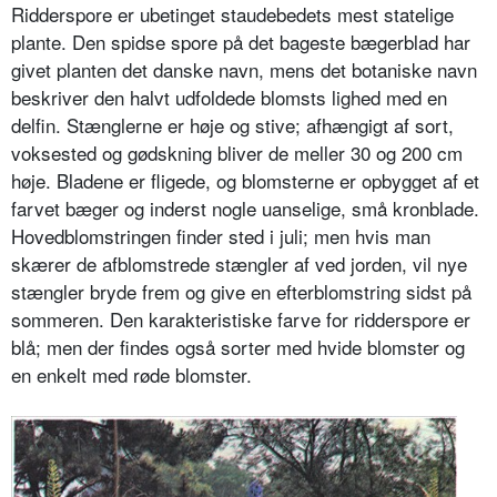
Ridderspore er ubetinget staudebedets mest statelige
plante. Den spidse spore på det bageste bægerblad har
givet planten det danske navn, mens det botaniske navn
beskriver den halvt udfoldede blomsts lighed med en
delfin. Stænglerne er høje og stive; afhæn­gigt af sort,
voksested og gødskning bliver de meller 30 og 200 cm
høje. Bladene er fligede, og blomsterne er opbygget af et
farvet bæger og inderst nogle uanselige, små kronblade.
Ho­vedblomstringen finder sted i juli; men hvis man
skærer de afblomstrede stængler af ved jorden, vil nye
stængler bryde frem og give en efterblomstring sidst på
sommeren. Den karakteristi­ske farve for ridderspore er
blå; men der findes også sorter med hvide blom­ster og
en enkelt med røde blomster.