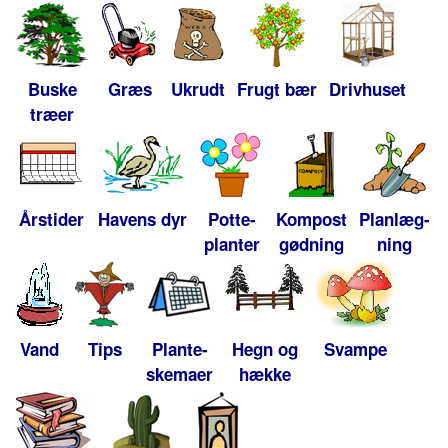
Buske
Græs
Ukrudt
Frugt bær
Drivhuset
træer
Årstider
Havens dyr
Potte-
Kompost
Planlæg-
planter
gødning
ning
Vand
Tips
Plante-
Hegn og
Svampe
skemaer
hække