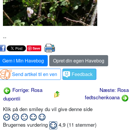
--
Save
Gem i Min Havebog
Opret din egen Havebog
Send artikel til en ven
Feedback
Forrige: Rosa
Næste: Rosa
fedtschenkoana
dupontii
Klik på den smiley du vil give denne side
Brugernes vurdering
4,9
(
11
stemmer)