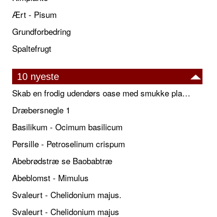
Ært - Pisum
Grundforbedring
Spaltefrugt
10 nyeste
Skab en frodig udendørs oase med smukke plantekrukker og elegante espalier
Dræbersnegle 1
Basilikum - Ocimum basilicum
Persille - Petroselinum crispum
Abebrødstræ se Baobabtræ
Abeblomst - Mimulus
Svaleurt - Chelidonium majus.
Svaleurt - Chelidonium majus