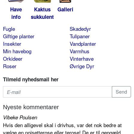
Have
Kaktus
Galleri
info
sukkulent
Fugle
Skadedyr
Giftige planter
Tulipaner
Insekter
Vandplanter
Min havebog
Varmhus
Orkideer
Vinterhave
Roser
Øvrige Dyr
Tilmeld nyhedsmail her
Nyeste kommentarer
Vibeke Poulsen
Hvis den alligevel skal i drivhus, var det nok bedre at
vælge en noisetterose eller terose! De er til gengæld