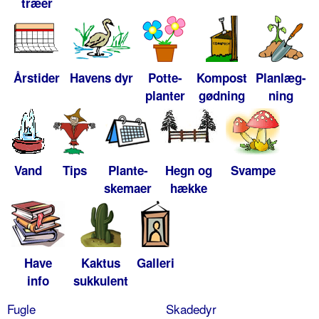
træer
Årstider
Havens dyr
Potte-
Kompost
Planlæg-
planter
gødning
ning
Vand
Tips
Plante-
Hegn og
Svampe
skemaer
hække
Have
Kaktus
Galleri
info
sukkulent
Fugle
Skadedyr