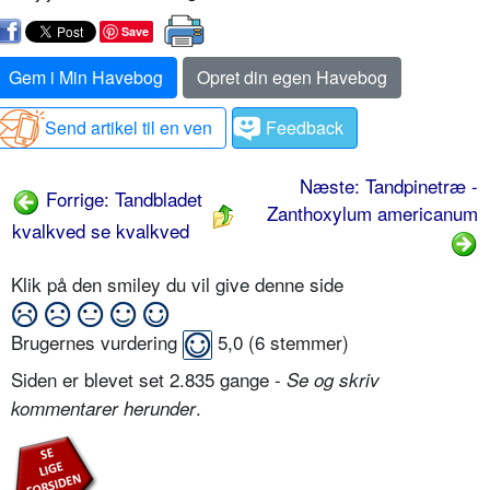
Save
Gem i Min Havebog
Opret din egen Havebog
Send artikel til en ven
Feedback
Næste: Tandpinetræ -
Forrige: Tandbladet
Zanthoxylum americanum
kvalkved se kvalkved
Klik på den smiley du vil give denne side
Brugernes vurdering
5,0
(
6
stemmer)
Siden er blevet set 2.835 gange -
Se og skriv
.
kommentarer herunder