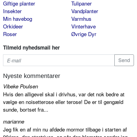
Giftige planter
Tulipaner
Insekter
Vandplanter
Min havebog
Varmhus
Orkideer
Vinterhave
Roser
Øvrige Dyr
Tilmeld nyhedsmail her
Nyeste kommentarer
Vibeke Poulsen
Hvis den alligevel skal i drivhus, var det nok bedre at
vælge en noisetterose eller terose! De er til gengæld
sunde, bortset fra...
marianne
Jeg fik en af min nu afdøde mormor tilbage i starten af
90érne, den stortrives, og når den blomstre sender jeg