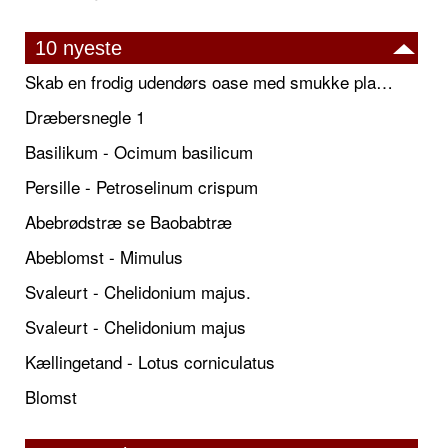
10 nyeste
Skab en frodig udendørs oase med smukke plantekrukker og elegante espalier
Dræbersnegle 1
Basilikum - Ocimum basilicum
Persille - Petroselinum crispum
Abebrødstræ se Baobabtræ
Abeblomst - Mimulus
Svaleurt - Chelidonium majus.
Svaleurt - Chelidonium majus
Kællingetand - Lotus corniculatus
Blomst