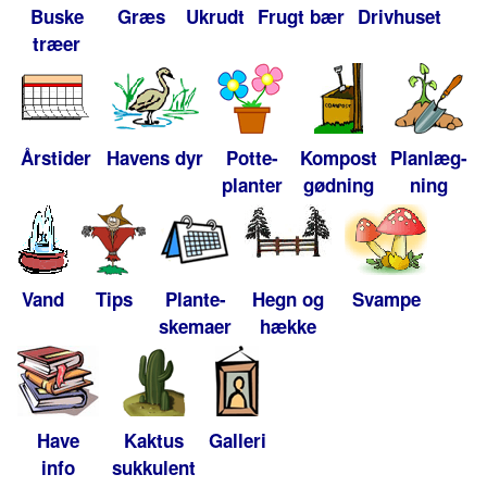
Buske
Græs
Ukrudt
Frugt bær
Drivhuset
træer
Årstider
Havens dyr
Potte-
Kompost
Planlæg-
planter
gødning
ning
Vand
Tips
Plante-
Hegn og
Svampe
skemaer
hække
Have
Kaktus
Galleri
info
sukkulent