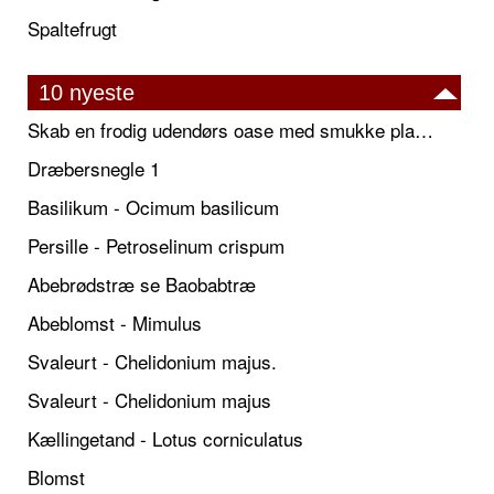
Spaltefrugt
10 nyeste
Skab en frodig udendørs oase med smukke plantekrukker og elegante espalier
Dræbersnegle 1
Basilikum - Ocimum basilicum
Persille - Petroselinum crispum
Abebrødstræ se Baobabtræ
Abeblomst - Mimulus
Svaleurt - Chelidonium majus.
Svaleurt - Chelidonium majus
Kællingetand - Lotus corniculatus
Blomst