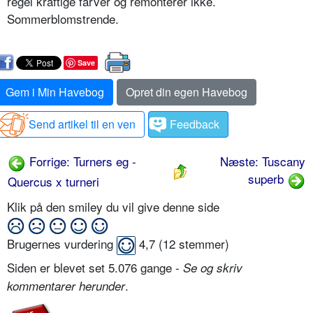
regel kraftige farver og remonterer ikke.
Sommerblomstrende.
Save
Gem i Min Havebog
Opret din egen Havebog
Send artikel til en ven
Feedback
Forrige: Turners eg -
Næste: Tuscany
superb
Quercus x turneri
Klik på den smiley du vil give denne side
Brugernes vurdering
4,7
(
12
stemmer)
Siden er blevet set 5.076 gange -
Se og skriv
.
kommentarer herunder