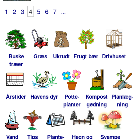
1
2
3
4
5
6
7
...
Buske
Græs
Ukrudt
Frugt bær
Drivhuset
træer
Årstider
Havens dyr
Potte-
Kompost
Planlæg-
planter
gødning
ning
Vand
Tips
Plante-
Hegn og
Svampe