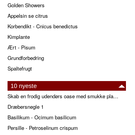
Golden Showers
Appelsin se citrus
Korbendikt - Cnicus benedictus
Kimplante
Ært - Pisum
Grundforbedring
Spaltefrugt
10 nyeste
Skab en frodig udendørs oase med smukke plantekrukker og elegante espalier
Dræbersnegle 1
Basilikum - Ocimum basilicum
Persille - Petroselinum crispum