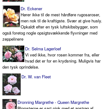
Dr. Eckener
Hører ikke til de mest hårdføre rugo­saroser,
men nok til de kraftigste. Svær at give husly.
Opkaldt efter en tysk luftskibsbygger, som
også foretog nogle opsigtsvækkende flyvninger med
zeppelinere
Dr. Selma Lagerloef
Vi ved ikke, hvor rosen kommer fra, eller
hvad det er for en krydsning. Muligvis har
den tysk oprindelse.
Dr. W. van Fleet
Dronning Margrethe - Queen Margrethe
Blomsterne er sart pink med et anstrøg af