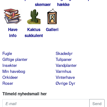
skemaer
hække
Have
Kaktus
Galleri
info
sukkulent
Fugle
Skadedyr
Giftige planter
Tulipaner
Insekter
Vandplanter
Min havebog
Varmhus
Orkideer
Vinterhave
Roser
Øvrige Dyr
Tilmeld nyhedsmail her