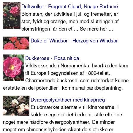
Duftwolke - Fragrant Cloud, Nuage Parfumé
Blomsten, der udvikles i juli og fremefter, er
stor, fyldt og orange, men mod slutningen af
blomstringen får den et ... Se mere her ...
Duke of Windsor - Herzog von Windsor
Dukkerose - Rosa nitida
Vildtvoksende i Nordamerika, hvorfra den kom
til Europa i begyndelsen af 1800-tallet.
Charmerende buskrose, som udmærket kunne
erstatte en del potentiller i kommunal parkbeplant­ning.
Dværgpolyanthaer med kinapræg
Et udmærket alternativ til kinaroserne. I
koldere egne er det bedre at stile efter de
noget mere hårdføre dværgpolyanthaer. De minder
meget om chinensishybrider, skønt de slet ikke er