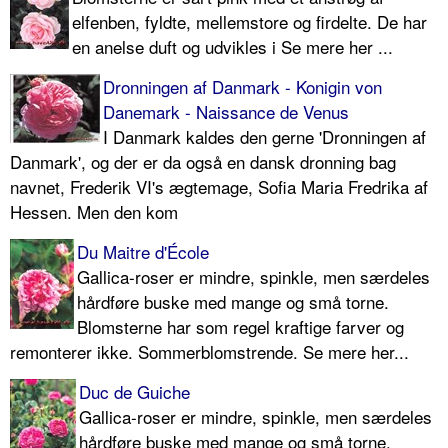
elfenben, fyld­te, mellemstore og firdelte. De har
en anelse duft og udvikles i Se mere her ...
Dronningen af Danmark - Konigin von
Danemark - Naissance de Venus
I Danmark kaldes den gerne 'Dronnin­gen af
Danmark', og der er da også en dansk dronning bag
navnet, Frederik VI's ægtemage, Sofia Maria Fredrika af
Hessen. Men den kom
Du Maitre d'École
Gallica-roser er mindre, spinkle, men særdeles
hårdføre buske med mange og små torne.
Blomsterne har som regel kraftige farver og
remonterer ikke. Sommerblomstrende. Se mere her...
Duc de Guiche
Gallica-roser er mindre, spinkle, men særdeles
hårdføre buske med mange og små torne.