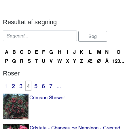
Resultat af søgning
A
B
C
D
E
F
G
H
I
J
K
L
M
N
O
P
Q
R
S
T
U
V
W
X
Y
Z
Æ
Ø
Å
123...
Roser
1
2
3
4
5
6
7
...
Crimson Shower
Cristata - Chapeau de Napoleon - Crested