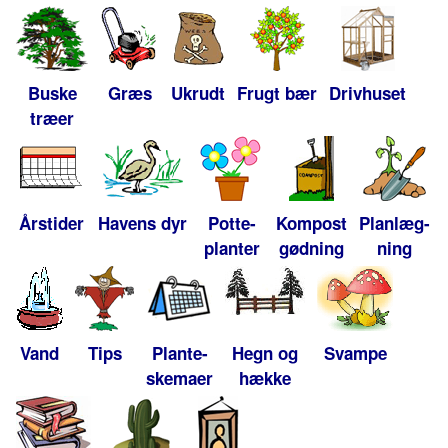
Buske
Græs
Ukrudt
Frugt bær
Drivhuset
træer
Årstider
Havens dyr
Potte-
Kompost
Planlæg-
planter
gødning
ning
Vand
Tips
Plante-
Hegn og
Svampe
skemaer
hække