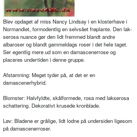
Blev opdaget af miss Nancy Lindsay i en klosterhave i
Normandiet, formo­dentlig en selvsået frøplante. Den lak­
serosa nuance gør den lidt fremmed blandt andre
albaroser og blandt gam­meldags roser i det hele taget.
Ser egentlig mere ud som en damascener­rose og
placeres undertiden i denne gruppe.
Afstamning: Meget tyder på, at det er en
damascenerhybrid.
Blomster: Halvfyldte, skålformede, ro­sa med lakserosa
schattering. Dekora­tivt krusede kronblade.
Løv: Bladene er grålige, lidt lodne på undersiden ligesom
på damascenerro­ser.