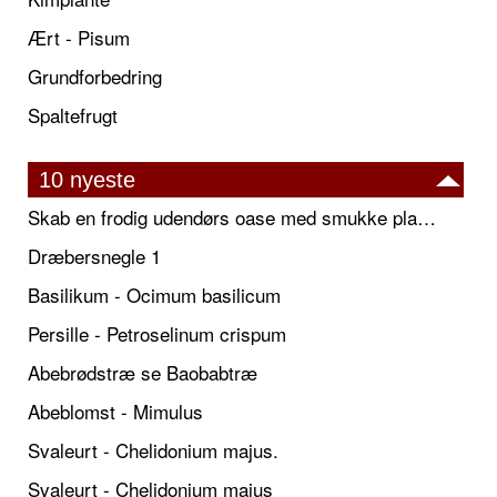
Ært - Pisum
Grundforbedring
Spaltefrugt
10 nyeste
Skab en frodig udendørs oase med smukke plantekrukker og elegante espalier
Dræbersnegle 1
Basilikum - Ocimum basilicum
Persille - Petroselinum crispum
Abebrødstræ se Baobabtræ
Abeblomst - Mimulus
Svaleurt - Chelidonium majus.
Svaleurt - Chelidonium majus