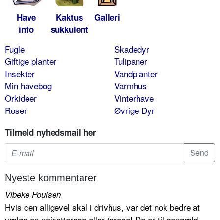
Have
Kaktus
Galleri
info
sukkulent
Fugle
Skadedyr
Giftige planter
Tulipaner
Insekter
Vandplanter
Min havebog
Varmhus
Orkideer
Vinterhave
Roser
Øvrige Dyr
Tilmeld nyhedsmail her
Nyeste kommentarer
Vibeke Poulsen
Hvis den alligevel skal i drivhus, var det nok bedre at
vælge en noisetterose eller terose! De er til gengæld