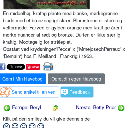
En middelhøj, kraftig plante med blanke, mørkegrøn­ne
blade med et bronzeagtigt skær. Blomsterne er store og
velformede. Farven er gylden-orange med kraftige årer i
mørke nuancer af rødt og bronze. Duften er ikke særlig
kraftig. Modtagelig for stråleplet.
Opstået ved krydsningen'Pecce' x ('MmejosephPerraud' x
'Demain') hos F. Meilland i Frankrig i 1953.
Save
Gem i Min Havebog
Opret din egen Havebog
Send artikel til en ven
Feedback
Forrige: Beryl
Næste: Betty Prior
Klik på den smiley du vil give denne side