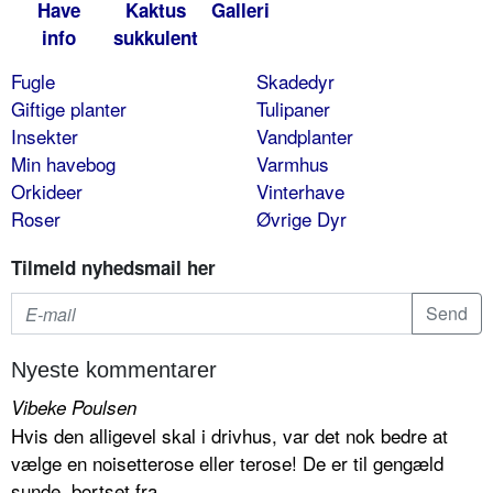
Have
Kaktus
Galleri
info
sukkulent
Fugle
Skadedyr
Giftige planter
Tulipaner
Insekter
Vandplanter
Min havebog
Varmhus
Orkideer
Vinterhave
Roser
Øvrige Dyr
Tilmeld nyhedsmail her
Nyeste kommentarer
Vibeke Poulsen
Hvis den alligevel skal i drivhus, var det nok bedre at
vælge en noisetterose eller terose! De er til gengæld
sunde, bortset fra...