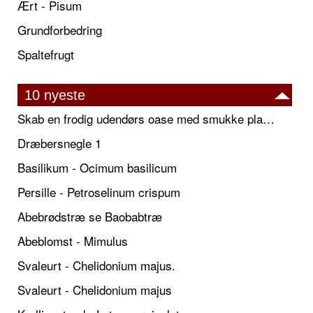
Ært - Pisum
Grundforbedring
Spaltefrugt
10 nyeste
Skab en frodig udendørs oase med smukke plantekrukker og elegante espalier
Dræbersnegle 1
Basilikum - Ocimum basilicum
Persille - Petroselinum crispum
Abebrødstræ se Baobabtræ
Abeblomst - Mimulus
Svaleurt - Chelidonium majus.
Svaleurt - Chelidonium majus