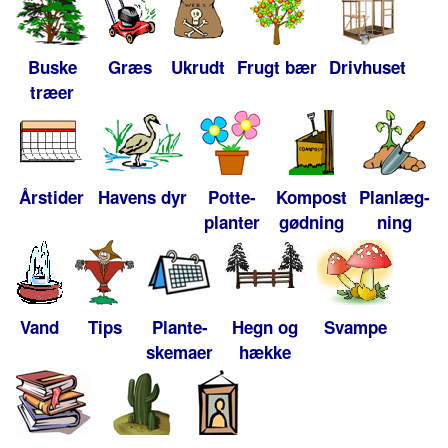
Buske
Græs
Ukrudt
Frugt bær
Drivhuset
træer
Årstider
Havens dyr
Potte-
Kompost
Planlæg-
planter
gødning
ning
Vand
Tips
Plante-
Hegn og
Svampe
skemaer
hække