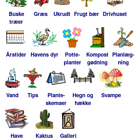
Buske
Græs
Ukrudt
Frugt bær
Drivhuset
træer
Årstider
Havens dyr
Potte-
Kompost
Planlæg-
planter
gødning
ning
Vand
Tips
Plante-
Hegn og
Svampe
skemaer
hække
Have
Kaktus
Galleri