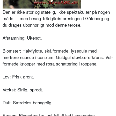
Den er ikke stor og statelig, ikke spektakulær på nogen
måde ... men besøg Trädgärdsfore­ningen i Göteborg og
du drages ubøn­hørligt mod denne terose.
Afstamning: Ukendt.
Blomster: Halvfyldte, skålformede, ly­segule med
mørkere nuance i cen­trum. Guldgul støvbærerkrans. Vel­
formede knopper med rosa schatte­ring i toppene.
Løv: Frisk grønt.
Vækst: Sirlig, spredt.
Duft: Særdeles behagelig.
Sæson: Blomstrer fra juni-juli til ind i september.