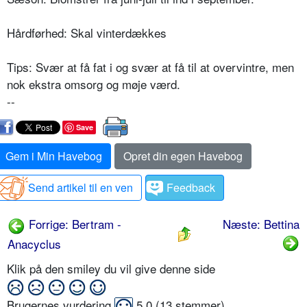
Hårdførhed: Skal vinterdækkes
Tips: Svær at få fat i og svær at få til at overvintre, men
nok ekstra omsorg og møje værd.
--
Save
Gem i Min Havebog
Opret din egen Havebog
Send artikel til en ven
Feedback
Forrige: Bertram -
Næste: Bettina
Anacyclus
Klik på den smiley du vil give denne side
Brugernes vurdering
5,0
(
13
stemmer)