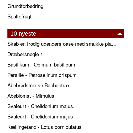
Grundforbedring
Spaltefrugt
10 nyeste
Skab en frodig udendørs oase med smukke plantekrukker og elegante espalier
Dræbersnegle 1
Basilikum - Ocimum basilicum
Persille - Petroselinum crispum
Abebrødstræ se Baobabtræ
Abeblomst - Mimulus
Svaleurt - Chelidonium majus.
Svaleurt - Chelidonium majus
Kællingetand - Lotus corniculatus