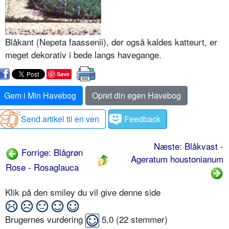
Blåkant (Nepeta faassenii), der også kaldes katteurt, er
meget deko­rativ i bede langs havegange.
Save
Gem i Min Havebog
Opret din egen Havebog
Send artikel til en ven
Feedback
Næste: Blåkvast -
Forrige: Blågrøn
Ageratum houstonianum
Rose - Rosaglauca
Klik på den smiley du vil give denne side
Brugernes vurdering
5,0
(
22
stemmer)