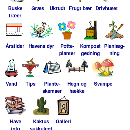
Buske
Græs
Ukrudt
Frugt bær
Drivhuset
træer
Årstider
Havens dyr
Potte-
Kompost
Planlæg-
planter
gødning
ning
Vand
Tips
Plante-
Hegn og
Svampe
skemaer
hække
Have
Kaktus
Galleri
info
sukkulent