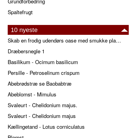
Grundforbedring
Spaltefrugt
10 nyeste
Skab en frodig udendørs oase med smukke plantekrukker og elegante espalier
Dræbersnegle 1
Basilikum - Ocimum basilicum
Persille - Petroselinum crispum
Abebrødstræ se Baobabtræ
Abeblomst - Mimulus
Svaleurt - Chelidonium majus.
Svaleurt - Chelidonium majus
Kællingetand - Lotus corniculatus
Blomst