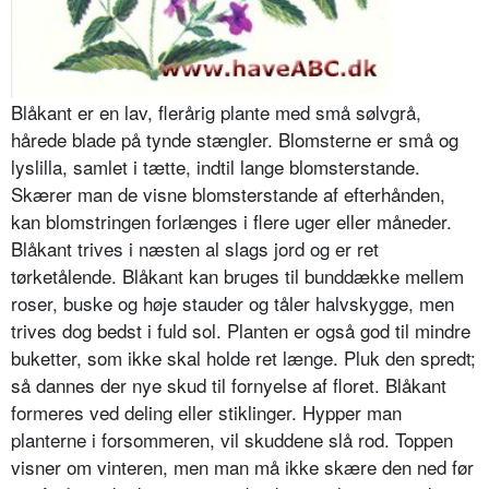
Blåkant er en lav, flerårig plante med små sølvgrå,
hårede blade på tynde stængler. Blomsterne er små og
lyslilla, samlet i tætte, indtil
lange blom­sterstande.
Skærer man de visne blom­sterstande af efterhånden,
kan blom­stringen forlænges i flere uger eller måneder.
Blåkant trives i næsten al slags jord og er ret
tørketålende. Blåkant kan bruges til bunddække mellem
roser, buske og høje stauder og tåler halvskygge, men
trives dog bedst i fuld sol. Planten er også god til mindre
buketter, som ikke skal holde ret længe. Pluk den spredt;
så dannes der nye skud til fornyelse af floret. Blåkant
formeres ved deling eller stik­linger. Hypper man
planterne i for­sommeren, vil skuddene slå rod. Top­pen
visner om vinteren, men man må ikke skære den ned før