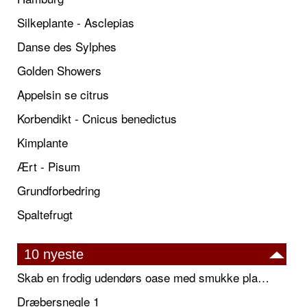
Silkeplante - Asclepias
Danse des Sylphes
Golden Showers
Appelsin se citrus
Korbendikt - Cnicus benedictus
Kimplante
Ært - Pisum
Grundforbedring
Spaltefrugt
10 nyeste
Skab en frodig udendørs oase med smukke plantekrukker og elegante espalier
Dræbersnegle 1