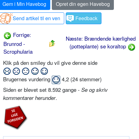
Gem i Min Havebog
Opret din egen Havebog
Send artikel til en ven
Feedback
Forrige:
Næste: Brændende kærlighed
Brunrod -
(potteplante) se koraltop
Scrophularia
Klik på den smiley du vil give denne side
Brugernes vurdering
4,2
(
24
stemmer)
Siden er blevet set 8.592 gange -
Se og skriv
.
kommentarer herunder