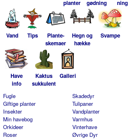
planter
gødning
ning
Vand
Tips
Plante-
Hegn og
Svampe
skemaer
hække
Have
Kaktus
Galleri
info
sukkulent
Fugle
Skadedyr
Giftige planter
Tulipaner
Insekter
Vandplanter
Min havebog
Varmhus
Orkideer
Vinterhave
Roser
Øvrige Dyr