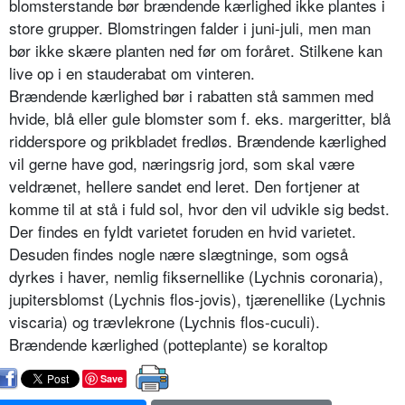
blomsterstande bør brændende kærlighed ikke plantes i
store grupper. Blomstringen falder i juni-juli, men man
bør ikke skære planten ned før om foråret. Stilkene kan
live op i en stauderabat om vinteren.
Brændende kærlighed bør i rabatten stå sammen med
hvide, blå eller gule blomster som f. eks. margeritter, blå
ridderspore og prikbladet fredløs. Brændende kærlighed
vil gerne have god, næringsrig jord, som skal være
veldrænet, heIlere sandet end leret. Den fortjener at
komme til at stå i fuld sol, hvor den vil udvikle sig bedst.
Der findes en fyldt varietet foruden en hvid varietet.
Desuden findes nogle nære slægtninge, som også
dyrkes i haver, nemlig fiksernellike (Lychnis coronaria),
jupitersblomst (Lychnis flos-jovis), tjærenellike (Lychnis
visca­ria) og trævlekrone (Lychnis flos-cu­culi).
Brændende kærlighed (potteplante) se koraltop
Save