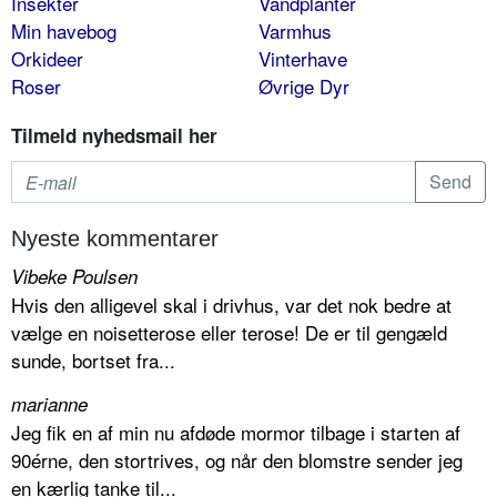
Insekter
Vandplanter
Min havebog
Varmhus
Orkideer
Vinterhave
Roser
Øvrige Dyr
Tilmeld nyhedsmail her
Nyeste kommentarer
Vibeke Poulsen
Hvis den alligevel skal i drivhus, var det nok bedre at
vælge en noisetterose eller terose! De er til gengæld
sunde, bortset fra...
marianne
Jeg fik en af min nu afdøde mormor tilbage i starten af
90érne, den stortrives, og når den blomstre sender jeg
en kærlig tanke til...