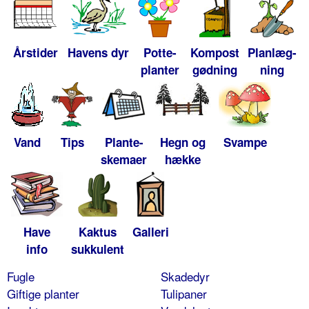
Årstider
Havens dyr
Potte-
Kompost
Planlæg-
planter
gødning
ning
Vand
Tips
Plante-
Hegn og
Svampe
skemaer
hække
Have
Kaktus
Galleri
info
sukkulent
Fugle
Skadedyr
Giftige planter
Tulipaner