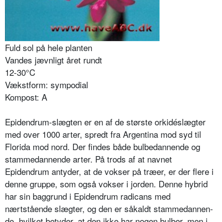
Fuld sol på hele planten
Vandes jævnligt året rundt
12-30°C
Vækstform: sympodial
Kompost: A
Epidendrum-slægten er en af de største orkidéslægter
med over 1000 arter, spredt fra Argentina mod syd til
Florida mod nord. Der findes både bulbedannende og
stam­medannende arter. På trods af at navnet
Epidendrum antyder, at de vokser på træer, er der flere i
denne gruppe, som også vokser i jorden. Denne hybrid
har sin baggrund i Epidendrum radicans med
nærtstående slægter, og den er såkaldt stammedannen­
de, hvilket betyder, at den ikke har nogen bulber, men i