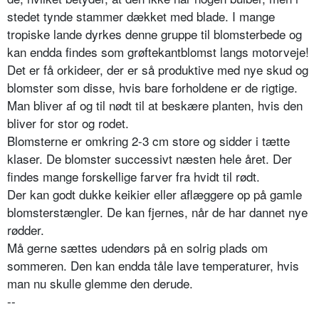
stedet tynde stammer dækket med blade. I mange
tropiske lande dyrkes denne gruppe til blomsterbede og
kan end­da findes som grøftekantblomst langs mo­torveje!
Det er få orkideer, der er så produktive med nye skud og
blomster som disse, hvis bare forholdene er de rigtige.
Man bliver af og til nødt til at beskære planten, hvis den
bliver for stor og rodet.
Blomsterne er omkring 2-3 cm store og sidder i tætte
klaser. De blomster successivt næsten hele året. Der
findes mange forskel­lige farver fra hvidt til rødt.
Der kan godt dukke keikier eller af­læggere op på gamle
blomsterstængler. De kan fjernes, når de har dannet nye
rødder.
Må gerne sættes udendørs på en solrig plads om
sommeren. Den kan endda tåle lave temperaturer, hvis
man nu skulle glemme den derude.
--