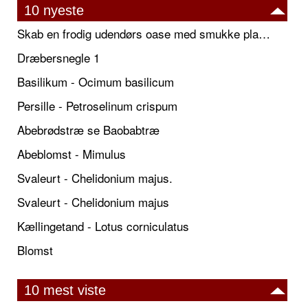
10 nyeste
Skab en frodig udendørs oase med smukke plantekrukker og elegante espalier
Dræbersnegle 1
Basilikum - Ocimum basilicum
Persille - Petroselinum crispum
Abebrødstræ se Baobabtræ
Abeblomst - Mimulus
Svaleurt - Chelidonium majus.
Svaleurt - Chelidonium majus
Kællingetand - Lotus corniculatus
Blomst
10 mest viste