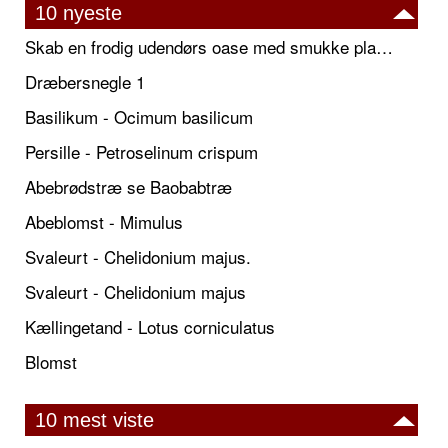
10 nyeste
Skab en frodig udendørs oase med smukke plantekrukker og elegante espalier
Dræbersnegle 1
Basilikum - Ocimum basilicum
Persille - Petroselinum crispum
Abebrødstræ se Baobabtræ
Abeblomst - Mimulus
Svaleurt - Chelidonium majus.
Svaleurt - Chelidonium majus
Kællingetand - Lotus corniculatus
Blomst
10 mest viste