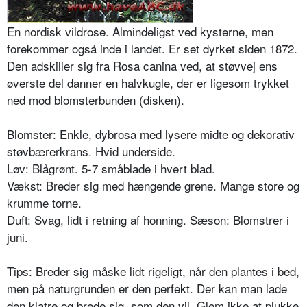
En nordisk vildrose. Almindeligst ved kysterne, men
forekommer også inde i landet. Er set dyrket siden 1872.
Den adskiller sig fra Rosa canina ved, at støvvej ens
øverste del danner en halvkugle, der er ligesom trykket
ned mod blomsterbunden (disken).
Blomster: Enkle, dybrosa med lysere midte og dekorativ
støvbærerkrans. Hvid underside.
Løv: Blågrønt. 5-7 småblade i hvert blad.
Vækst: Breder sig med hængende gre­ne. Mange store og
krumme torne.
Duft: Svag, lidt i retning af honning. Sæson: Blomstrer i
juni.
Tips: Breder sig måske lidt rigeligt, når den plantes i bed,
men på natur­grunden er den perfekt. Der kan man lade
den klatre og brede sig, som den vil. Glem ikke at plukke