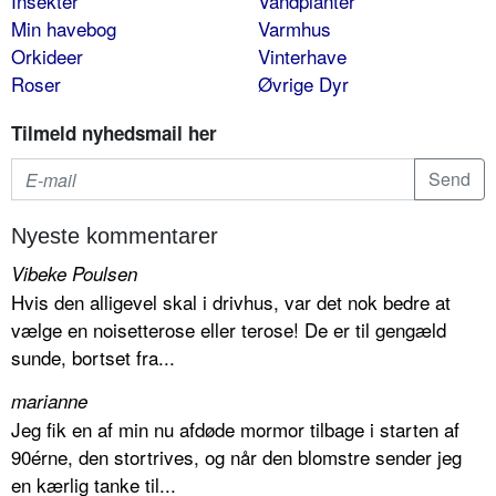
Insekter
Vandplanter
Min havebog
Varmhus
Orkideer
Vinterhave
Roser
Øvrige Dyr
Tilmeld nyhedsmail her
Nyeste kommentarer
Vibeke Poulsen
Hvis den alligevel skal i drivhus, var det nok bedre at
vælge en noisetterose eller terose! De er til gengæld
sunde, bortset fra...
marianne
Jeg fik en af min nu afdøde mormor tilbage i starten af
90érne, den stortrives, og når den blomstre sender jeg
en kærlig tanke til...