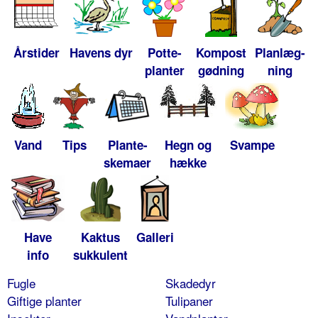
Årstider
Havens dyr
Potte-
Kompost
Planlæg-
planter
gødning
ning
Vand
Tips
Plante-
Hegn og
Svampe
skemaer
hække
Have
Kaktus
Galleri
info
sukkulent
Fugle
Skadedyr
Giftige planter
Tulipaner