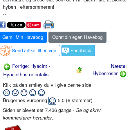
hyben i efter­sommeren!
--
Save
Gem i Min Havebog
Opret din egen Havebog
Send artikel til en ven
Feedback
Forrige: Hyacint -
Næste:
Hybenroser
Hyacinthus orientalis
Klik på den smiley du vil give denne side
Brugernes vurdering
5,0
(
6
stemmer)
Siden er blevet set 7.436 gange -
Se og skriv
.
kommentarer herunder