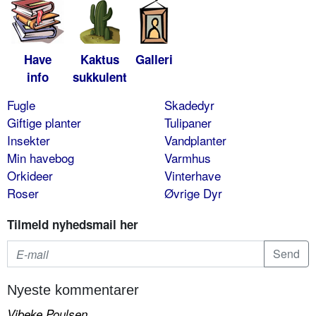
Have
Kaktus
Galleri
info
sukkulent
Fugle
Skadedyr
Giftige planter
Tulipaner
Insekter
Vandplanter
Min havebog
Varmhus
Orkideer
Vinterhave
Roser
Øvrige Dyr
Tilmeld nyhedsmail her
Nyeste kommentarer
Vibeke Poulsen