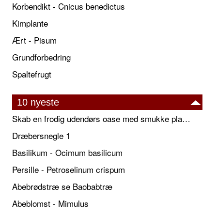
Korbendikt - Cnicus benedictus
Kimplante
Ært - Pisum
Grundforbedring
Spaltefrugt
10 nyeste
Skab en frodig udendørs oase med smukke plantekrukker og elegante espalier
Dræbersnegle 1
Basilikum - Ocimum basilicum
Persille - Petroselinum crispum
Abebrødstræ se Baobabtræ
Abeblomst - Mimulus