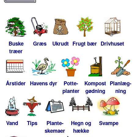
Buske
Græs
Ukrudt
Frugt bær
Drivhuset
træer
Årstider
Havens dyr
Potte-
Kompost
Planlæg-
planter
gødning
ning
Vand
Tips
Plante-
Hegn og
Svampe
skemaer
hække