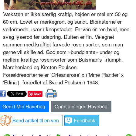
Væksten er ikke særlig kraftig, højden er mellem 50 og
60 cm. Løvet er mørkegrønt og sundt. Blomsterne er
velformede, især i knopstadiet. Farven er ren hvid, men
svag lyserød før udspring. Duften er fin. Velegnet
sammen med kraftigt farvede rosen sorter, som man
gerne vil skille ad. God som »bundplante« under og
mellem kraftige rosensorter som Buisman's Triumph,
Marchenland og Kirsten Poulsen.
Forældresorterne er 'Orleansrose' x ('Mme Plantier' x
'Edina'), forædlet af Svend Poulsen i 1948.
Save
Gem i Min Havebog
Opret din egen Havebog
Send artikel til en ven
Feedback