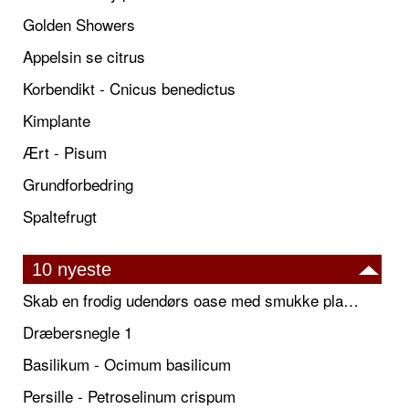
Golden Showers
Appelsin se citrus
Korbendikt - Cnicus benedictus
Kimplante
Ært - Pisum
Grundforbedring
Spaltefrugt
10 nyeste
Skab en frodig udendørs oase med smukke plantekrukker og elegante espalier
Dræbersnegle 1
Basilikum - Ocimum basilicum
Persille - Petroselinum crispum