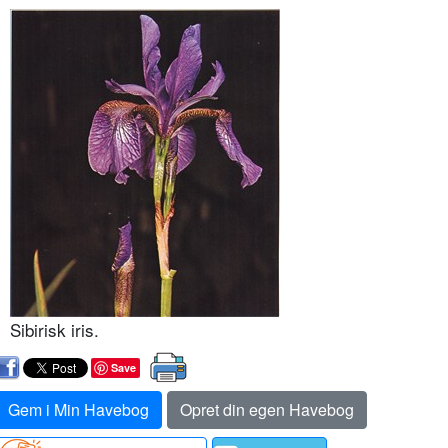
Sibirisk iris.
Save
Gem i Min Havebog
Opret din egen Havebog