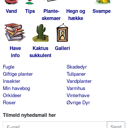
Vand
Tips
Plante-
Hegn og
Svampe
skemaer
hække
Have
Kaktus
Galleri
info
sukkulent
Fugle
Skadedyr
Giftige planter
Tulipaner
Insekter
Vandplanter
Min havebog
Varmhus
Orkideer
Vinterhave
Roser
Øvrige Dyr
Tilmeld nyhedsmail her