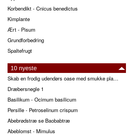
Korbendikt - Cnicus benedictus
Kimplante
Ært - Pisum
Grundforbedring
Spaltefrugt
10 nyeste
Skab en frodig udendørs oase med smukke plantekrukker og elegante espalier
Dræbersnegle 1
Basilikum - Ocimum basilicum
Persille - Petroselinum crispum
Abebrødstræ se Baobabtræ
Abeblomst - Mimulus