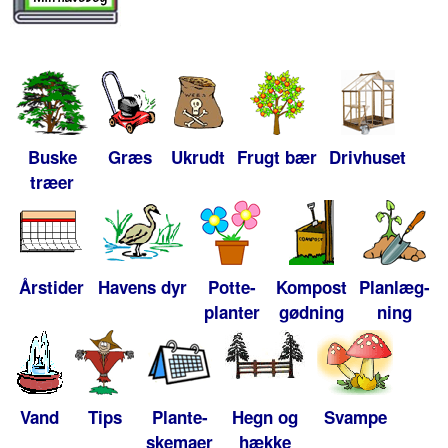
Buske
Græs
Ukrudt
Frugt bær
Drivhuset
træer
Årstider
Havens dyr
Potte-
Kompost
Planlæg-
planter
gødning
ning
Vand
Tips
Plante-
Hegn og
Svampe
skemaer
hække