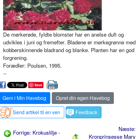
De mørkerøde, fyldte blomster har en anelse duft og
udvikles i juni og fremefter. Bladene er mørkegrønne med
kobberskinnende blad­rand og blanke. Planten har en god
forgrening.
Forædler: Poulsen, 1995.
--
Save
Gem i Min Havebog
Opret din egen Havebog
Send artikel til en ven
Feedback
Næste:
Forrige: Krokuslilje -
Kronprinsesse Mary