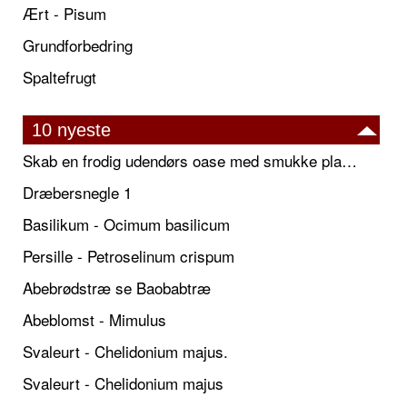
Ært - Pisum
Grundforbedring
Spaltefrugt
10 nyeste
Skab en frodig udendørs oase med smukke plantekrukker og elegante espalier
Dræbersnegle 1
Basilikum - Ocimum basilicum
Persille - Petroselinum crispum
Abebrødstræ se Baobabtræ
Abeblomst - Mimulus
Svaleurt - Chelidonium majus.
Svaleurt - Chelidonium majus