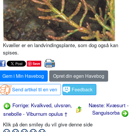
Kvæller er en landvindingsplante, som dog også kan
spises.
Save
Gem i Min Havebog
Opret din egen Havebog
Send artikel til en ven
Feedback
Forrige: Kvalkved, ulvsrøn,
Næste: Kvæsurt -
Sanguisorba
snebolle - Viburnum opulus †
Klik på den smiley du vil give denne side