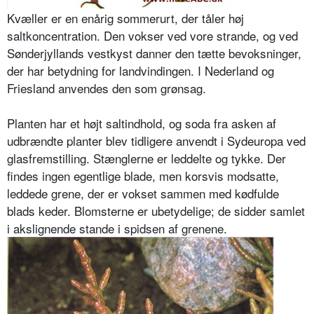
Kvæller er en enårig sommerurt, der tåler høj
saltkoncentration. Den vok­ser ved vore strande, og ved
Sønderjyl­lands vestkyst danner den tætte be­voksninger,
der har betydning for landvindingen. I Nederland og
Fries­land anvendes den som grønsag.
Planten har et højt saltindhold, og soda fra asken af
udbrændte planter blev tidligere anvendt i Sydeuropa ved
glasfremstilling. Stænglerne er leddelte og tykke. Der
findes ingen egentlige blade, men korsvis modsatte,
leddede grene, der er vokset sammen med kødfulde
blads keder. Blomsterne er ubetydelige; de sidder samlet
i akslig­nende stande i spidsen af grenene.