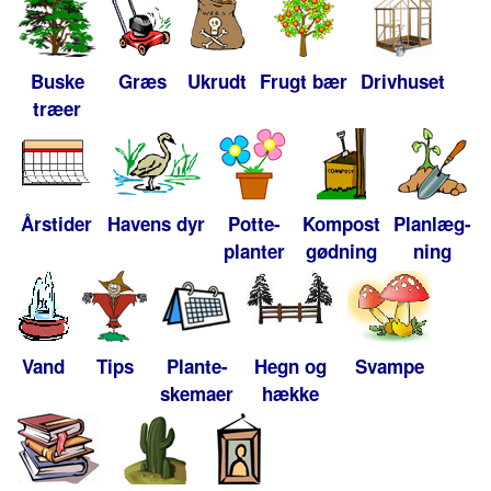
Buske
Græs
Ukrudt
Frugt bær
Drivhuset
træer
Årstider
Havens dyr
Potte-
Kompost
Planlæg-
planter
gødning
ning
Vand
Tips
Plante-
Hegn og
Svampe
skemaer
hække