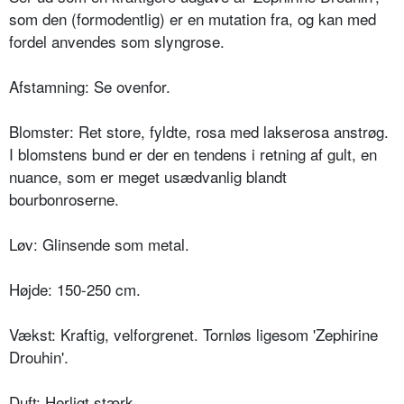
som den (formo­dentlig) er en mutation fra, og kan med
fordel anvendes som slyngrose.
Afstamning: Se ovenfor.
Blomster: Ret store, fyldte, rosa med lakserosa anstrøg.
I blomstens bund er der en tendens i retning af gult, en
nuance, som er meget usædvanlig blandt
bourbonroserne.
Løv: Glinsende som metal.
Højde: 150-250 cm.
Vækst: Kraftig, velforgrenet. Tornløs ligesom 'Zephirine
Drouhin'.
Duft: Herligt stærk.