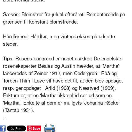
Sæson: Blomstrer fra juli til efteråret. Remonterende på
grænsen til kon­stant blomstrende.
Hårdførhed: Hårdfør, men vinterdæk­kes på udsatte
steder.
Tips: Rosens baggrund er noget usik­ker. De engelske
roseneksperter Beales og Austin hævder, at 'Martha'
lanceredes af Zeiner 1912, men Cedergren i Råå og
Torben Thim i Løve vil have det til, at den blev op­daget
resp. genopdaget i Arild (1908) og Næstved (1909).
Faktum er, at en 'Martha' ikke altid ser ud som en
'Martha'. Enkelte af dem er muligvis 'Johanna Röpke'
(Tantau 1931).
--
Save