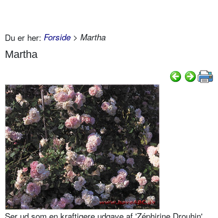
Du er her:
Forside
> Martha
Martha
Ser ud som en kraftigere udgave af 'Zéphirine Drouhin',