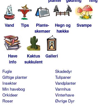
planter
gødning
ning
Vand
Tips
Plante-
Hegn og
Svampe
skemaer
hække
Have
Kaktus
Galleri
info
sukkulent
Fugle
Skadedyr
Giftige planter
Tulipaner
Insekter
Vandplanter
Min havebog
Varmhus
Orkideer
Vinterhave
Roser
Øvrige Dyr