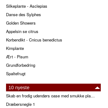
Silkeplante - Asclepias
Danse des Sylphes
Golden Showers
Appelsin se citrus
Korbendikt - Cnicus benedictus
Kimplante
Ært - Pisum
Grundforbedring
Spaltefrugt
10 nyeste
Skab en frodig udendørs oase med smukke plantekrukker og elegante espalier
Dræbersnegle 1