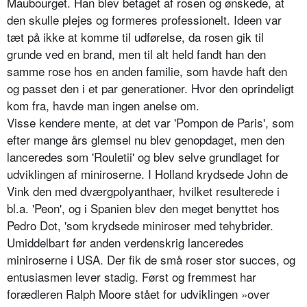
Maubourget. Han blev betaget af rosen og ønskede, at
den skulle plejes og formeres professionelt. Ideen var
tæt på ikke at komme til udførelse, da rosen gik til
grunde ved en brand, men til alt held fandt han den
samme rose hos en anden familie, som havde haft den
og passet den i et par generationer. Hvor den oprindeligt
kom fra, havde man in­gen anelse om.
Visse kendere mente, at det var 'Pompon de Paris', som
efter mange års glemsel nu blev genopdaget, men den
lanceredes som 'Rouletii' og blev selve grundlaget for
udviklingen af miniroserne. I Holland krydsede John de
Vink den med dværgpolyanthaer, hvilket resulterede i
bl.a. 'Pe­on', og i Spanien blev den meget benyttet hos
Pedro Dot, 'som krydsede miniroser med tehybrider.
Umiddelbart før anden verdenskrig lanceredes
miniroserne i USA. Der fik de små roser stor succes, og
entusiasmen lever stadig. Først og fremmest har
forædleren Ralph Moore stået for udvik­lingen »over