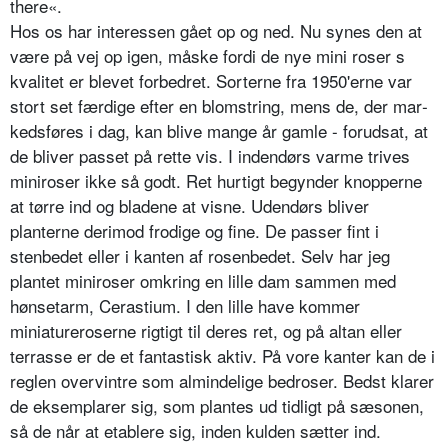
there«.
Hos os har interessen gået op og ned. Nu synes den at
være på vej op igen, måske fordi de nye mini roser s
kvalitet er blevet forbedret. Sorterne fra 1950'erne var
stort set færdige efter en blomstring, mens de, der mar­
kedsføres i dag, kan blive mange år gamle - forudsat, at
de bliver passet på rette vis. I indendørs varme trives
miniroser ikke så godt. Ret hurtigt begynder knopperne
at tørre ind og bladene at visne. Udendørs bliver
planterne derimod frodige og fine. De passer fint i
stenbedet eller i kan­ten af rosenbedet. Selv har jeg
plantet miniroser omkring en lille dam sammen med
hønsetarm, Cerastium. I den lille have kommer
miniature­roserne rigtigt til deres ret, og på altan eller
terrasse er de et fantastisk aktiv. På vore kanter kan de i
reglen overvintre som almindelige bedro­ser. Bedst klarer
de eksemplarer sig, som plantes ud tidligt på sæsonen,
så de når at etablere sig, inden kulden sætter ind.