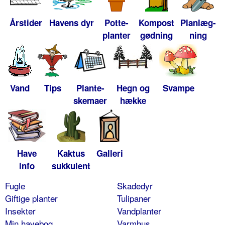
Årstider
Havens dyr
Potte-
Kompost
Planlæg-
planter
gødning
ning
Vand
Tips
Plante-
Hegn og
Svampe
skemaer
hække
Have
Kaktus
Galleri
info
sukkulent
Fugle
Skadedyr
Giftige planter
Tulipaner
Insekter
Vandplanter
Min havebog
Varmhus