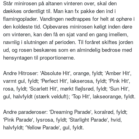
Står minirosen på altanen vinteren over, skal den
dækkes ordentligt til. Man kan fx pakke den ind i
flamingoplader. Van­dingen nedtrappes for helt at ophøre i
den koldeste tid. Opbevares mini­rosen køligt inden døre
om vinteren, kan den få en sjat vand en gang imellem,
navnlig i slutningen af perioden. Til foråret skiftes jorden
ud, og rosen beskæres som en almindelig bedrose med
hensyntagen til propor­tionerne.
Andre Hitroser: 'Absolute Hit', oran­ge, fyldt; 'Amber Hit',
varmt gul, fyldt; 'Perfect Hit', lakserosa, fyldt; 'Pink Hit',
rosa, fyldt; 'Scarlett Hit', mørkt fløjlsrød, fyldt; 'Sun Hit',
gul, halvfyldt (stærk velduft); 'Top Hit', lakseorange, fyldt.
Andre paraderoser: 'Dreaming Para­de', koralrød, fyldt;
'Pink Parade', lys­rosa, fyldt; 'Starlight Parade', hvid,
halvfyldt; 'Yellow Parade', gul, fyldt.