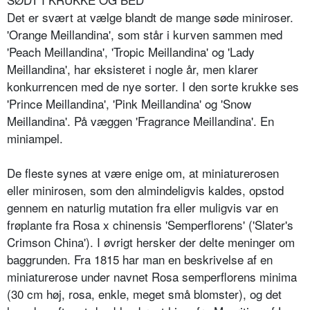
Det er svært at vælge blandt de mange søde miniroser.
'Orange Meillandina', som står i kurven sammen med
'Peach Meillandina', 'Tropic Meillandina' og 'Lady
Meillandina', har eksisteret i nogle år, men klarer
konkurrencen med de nye sorter. I den sorte krukke ses
'Prince Meillandina', 'Pink Meillandina' og 'Snow
Meillandina'. På væggen 'Fragrance Meillandina'. En
miniampel.
De fleste synes at være enige om, at miniaturerosen
eller minirosen, som den almindeligvis kaldes, opstod
gennem en naturlig mutation fra eller muligvis var en
frøplante fra Rosa x chinensis 'Semperflorens' ('Slater's
Crimson China'). I øvrigt hersker der delte meninger om
baggrunden. Fra 1815 har man en beskrivelse af en
miniaturerose under navnet Rosa semperflorens minima
(30 cm høj, rosa, enkle, meget små blomster), og det