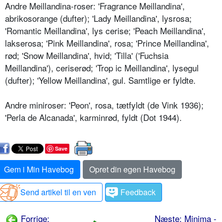
Andre Meillandina-roser: 'Fragrance Meillandina',
abrikosorange (dufter); 'Lady Meillandina', lysrosa;
'Roman­tic Meillandina', lys cerise; 'Peach Meillandina',
lakserosa; 'Pink Meil­landina', rosa; 'Prince Meillandina',
rød; 'Snow Meillandina', hvid; 'Tilla' ('Fuchsia
Meillandina'), ceriserød; 'Trop ic Meillandina', lysegul
(dufter); 'Yellow Meillandina', gul. Samtlige er fyldte.
Andre miniroser: 'Peon', rosa, tætfyldt (de Vink 1936);
'Perla de Alcanada', karminrød, fyldt (Dot 1944).
Save
Gem i Min Havebog
Opret din egen Havebog
Send artikel til en ven
Feedback
Forrige:
Næste: Minima -