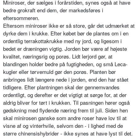
Miniroser, der sælges i forårstiden, synes også at have
bedre grokraft end dem, der markeds­føres i
eftersommeren.
Eftersom miniroser ikke er så store, går det udmærket at
dyrke dem i krukke. Efter købet bør de plantes om i en
ordentlig terrakottakrukke med ny jord, og ligesom i
bedet er dræningen vigtig. Jorden bør være af højeste
kvalitet, næringsrig og porøs. Lidt lerjord gør, at
blandingen hol­der bedre på fugtigheden, og små Leca-
kugler eller tørvemuld gør den porøs. Planten bør
anbringes lidt længere nede i jorden, end den har stået
tidligere. Efter plantningen skal der gennemvandes
ordentligt, og derefter er det vigtigt at sørge for, at der
aldrig bliver for tørt i krukken. Til pas­ningen hører også
gødskning med flydende næring frem til juli. Siden hen
skal minirosen ganske som andre roser have lov til at
visne af og vinter­hvile, selvom den - i lighed med de
større chinensishybrider - ikke synes at have lyst til det.