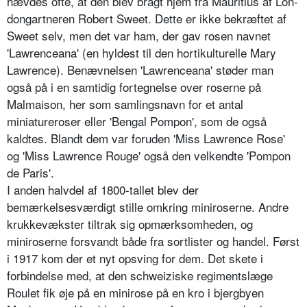
hævdes ofte, at den blev bragt hjem fra Mauritius af Lon­
dongartneren Robert Sweet. Dette er ikke bekræftet af
Sweet selv, men det var ham, der gav rosen navnet
'Lawrenceana' (en hyldest til den hortikulturelle Mary
Law­rence). Benævnelsen 'Lawrencea­na' støder man
også på i en samti­dig fortegnelse over roserne på
Malmaison, her som samlingsnavn for et antal
miniatureroser eller 'Bengal Pompon', som de også
kaldtes. Blandt dem var foruden 'Miss Lawrence Rose'
og 'Miss Lawrence Rouge' også den vel­kendte 'Pompon
de Paris'.
I anden halvdel af 1800-tallet blev der
bemærkelsesværdigt stille omkring miniroserne. Andre
krukkevækster tiltrak sig opmærksomhe­den, og
miniroserne forsvandt både fra sortlister og handel. Først
i 1917 kom der et nyt opsving for dem. Det skete i
forbindelse med, at den schweiziske regimentslæge
Roulet fik øje på en minirose på en kro i bjergbyen