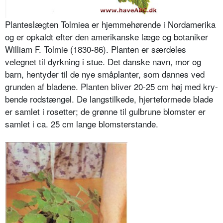
Planteslægten Tolmiea er hjemmehø­rende i Nordamerika
og er opkaldt efter den amerikanske læge og botani­ker
William F. Tolmie (1830-86). Planten er særdeles
velegnet til dyrk­ning i stue. Det danske navn, mor og
barn, hentyder til de nye småplanter, som dannes ved
grunden af bladene. Planten bliver 20-25 cm høj med kry­
bende rodstængel. De langstilkede, hjerteformede blade
er samlet i roset­ter; de grønne til gulbrune blomster er
samlet i ca. 25 cm lange blomsterstan­de.