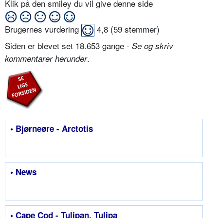
Klik på den smiley du vil give denne side
Brugernes vurdering
4,8
(
59
stemmer)
Siden er blevet set 18.653 gange -
Se og skriv
.
kommentarer herunder
• Bjørneøre - Arctotis
• News
• Cape Cod - Tulipan, Tulipa