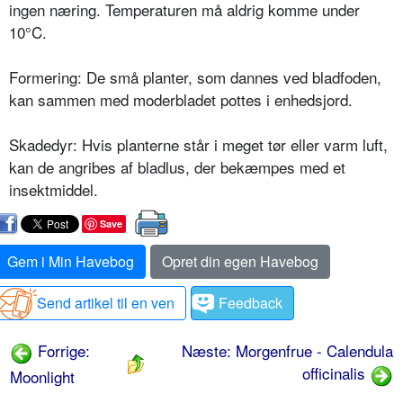
ingen næring. Tempe­raturen må aldrig komme under
10°C.
Formering: De små planter, som dan­nes ved bladfoden,
kan sammen med moderbladet pottes i enhedsjord.
Skadedyr: Hvis planterne står i meget tør eller varm luft,
kan de angribes af bladlus, der bekæmpes med et
insekt­middel.
Save
Gem i Min Havebog
Opret din egen Havebog
Send artikel til en ven
Feedback
Forrige:
Næste: Morgenfrue - Calendula
officinalis
Moonlight