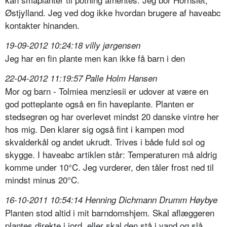
Østjylland. Jeg ved dog ikke hvordan brugere af haveabc
kontakter hinanden.
19-09-2012 10:24:18 villy jørgensen
Jeg har en fin plante men kan ikke få barn i den
22-04-2012 11:19:57 Palle Holm Hansen
Mor og barn - Tolmiea menziesii er udover at være en
god potteplante også en fin haveplante. Planten er
stedsegrøn og har overlevet mindst 20 danske vintre her
hos mig. Den klarer sig også fint i kampen mod
skvalderkål og andet ukrudt. Trives i både fuld sol og
skygge. I haveabc artiklen står: Temperaturen må aldrig
komme under 10°C. Jeg vurderer, den tåler frost ned til
mindst minus 20°C.
16-10-2011 10:54:14 Henning Dichmann Drumm Høybye
Planten stod altid i mit barndomshjem. Skal aflæggeren
plantes direkte i jord, eller skal den stå i vand og slå