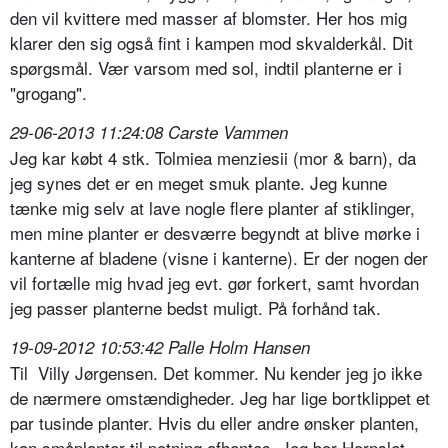
den vil kvittere med masser af blomster. Her hos mig
klarer den sig også fint i kampen mod skvalderkål. Dit
spørgsmål. Vær varsom med sol, indtil planterne er i
"grogang".
29-06-2013 11:24:08 Carste Vammen
Jeg kar købt 4 stk. Tolmiea menziesii (mor & barn), da
jeg synes det er en meget smuk plante. Jeg kunne
tænke mig selv at lave nogle flere planter af stiklinger,
men mine planter er desværre begyndt at blive mørke i
kanterne af bladene (visne i kanterne). Er der nogen der
vil fortælle mig hvad jeg evt. gør forkert, samt hvordan
jeg passer planterne bedst muligt. På forhånd tak.
19-09-2012 10:53:42 Palle Holm Hansen
Til Villy Jørgensen. Det kommer. Nu kender jeg jo ikke
de nærmere omstændigheder. Jeg har lige bortklippet et
par tusinde planter. Hvis du eller andre ønsker planten,
kan småplanter til potning afhentes. Jeg bor Hornslet,