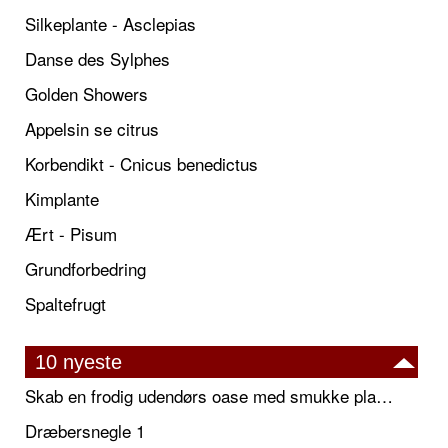
Silkeplante - Asclepias
Danse des Sylphes
Golden Showers
Appelsin se citrus
Korbendikt - Cnicus benedictus
Kimplante
Ært - Pisum
Grundforbedring
Spaltefrugt
10 nyeste
Skab en frodig udendørs oase med smukke plantekrukker og elegante espalier
Dræbersnegle 1