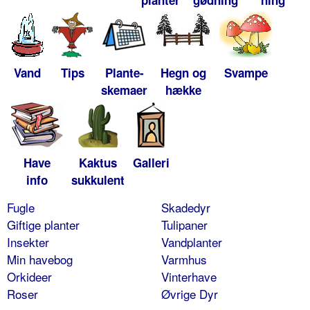
planter
gødning
ning
Vand
Tips
Plante-
Hegn og
Svampe
skemaer
hække
Have
Kaktus
Galleri
info
sukkulent
Fugle
Skadedyr
Giftige planter
Tulipaner
Insekter
Vandplanter
Min havebog
Varmhus
Orkideer
Vinterhave
Roser
Øvrige Dyr