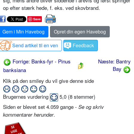
sig, mens andre bliver siddende i årevis og først springer
op efter stærk hede, f. eks. ved skovbrand.
Save
Gem i Min Havebog
Opret din egen Havebog
Send artikel til en ven
Feedback
Forrige: Banks-fyr - Pinus
Næste: Bantry
Bay
banksiana
Klik på den smiley du vil give denne side
Brugernes vurdering
5,0
(
8
stemmer)
Siden er blevet set 4.059 gange -
Se og skriv
.
kommentarer herunder