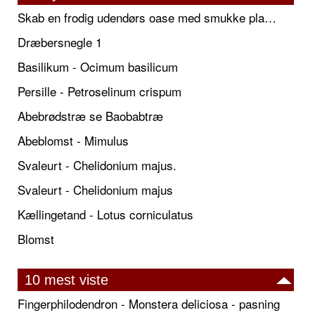
Skab en frodig udendørs oase med smukke plantekrukker og elegante espalier
Dræbersnegle 1
Basilikum - Ocimum basilicum
Persille - Petroselinum crispum
Abebrødstræ se Baobabtræ
Abeblomst - Mimulus
Svaleurt - Chelidonium majus.
Svaleurt - Chelidonium majus
Kællingetand - Lotus corniculatus
Blomst
10 mest viste
Fingerphilodendron - Monstera deliciosa - pasning