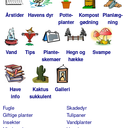
Årstider
Havens dyr
Potte-
Kompost
Planlæg-
planter
gødning
ning
Vand
Tips
Plante-
Hegn og
Svampe
skemaer
hække
Have
Kaktus
Galleri
info
sukkulent
Fugle
Skadedyr
Giftige planter
Tulipaner
Insekter
Vandplanter