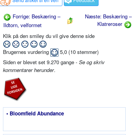
Send artikel til en ven
Feedback
Forrige: Beskæring –
Næste: Beskæring –
Klatreroser
Ildtorn, velformet
Klik på den smiley du vil give denne side
Brugernes vurdering
5,0
(
10
stemmer)
Siden er blevet set 9.270 gange -
Se og skriv
.
kommentarer herunder
• Bloomfield Abundance