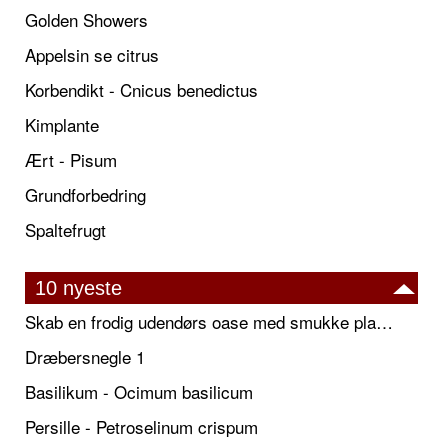
Golden Showers
Appelsin se citrus
Korbendikt - Cnicus benedictus
Kimplante
Ært - Pisum
Grundforbedring
Spaltefrugt
10 nyeste
Skab en frodig udendørs oase med smukke plantekrukker og elegante espalier
Dræbersnegle 1
Basilikum - Ocimum basilicum
Persille - Petroselinum crispum