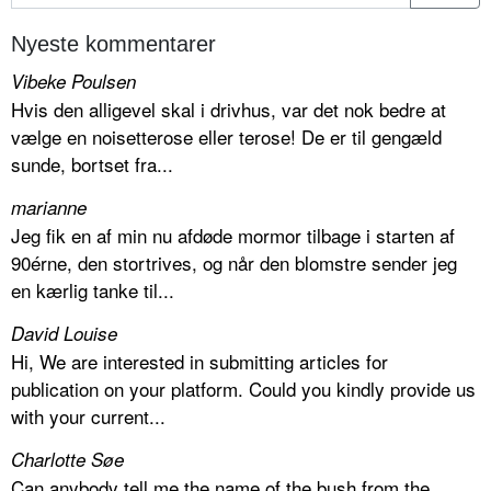
Nyeste kommentarer
Vibeke Poulsen
Hvis den alligevel skal i drivhus, var det nok bedre at
vælge en noisetterose eller terose! De er til gengæld
sunde, bortset fra...
marianne
Jeg fik en af min nu afdøde mormor tilbage i starten af
90érne, den stortrives, og når den blomstre sender jeg
en kærlig tanke til...
David Louise
Hi, We are interested in submitting articles for
publication on your platform. Could you kindly provide us
with your current...
Charlotte Søe
Can anybody tell me the name of the bush from the