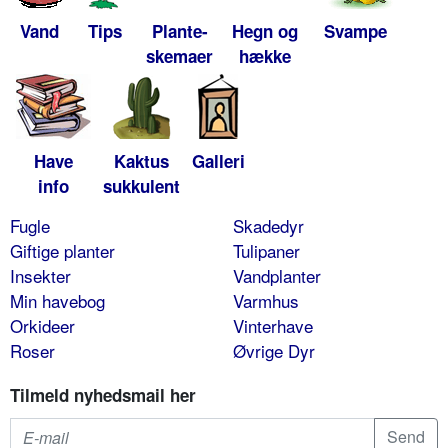
Vand
Tips
Plante-
Hegn og
Svampe
skemaer
hække
Have
Kaktus
Galleri
info
sukkulent
Fugle
Skadedyr
Giftige planter
Tulipaner
Insekter
Vandplanter
Min havebog
Varmhus
Orkideer
Vinterhave
Roser
Øvrige Dyr
Tilmeld nyhedsmail her