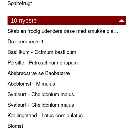
Spaltefrugt
10 nyeste
Skab en frodig udendørs oase med smukke plantekrukker og elegante espalier
Dræbersnegle 1
Basilikum - Ocimum basilicum
Persille - Petroselinum crispum
Abebrødstræ se Baobabtræ
Abeblomst - Mimulus
Svaleurt - Chelidonium majus.
Svaleurt - Chelidonium majus
Kællingetand - Lotus corniculatus
Blomst