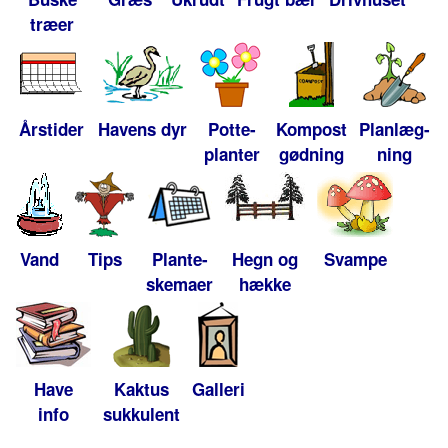
træer
Årstider
Havens dyr
Potte-
Kompost
Planlæg-
planter
gødning
ning
Vand
Tips
Plante-
Hegn og
Svampe
skemaer
hække
Have
Kaktus
Galleri
info
sukkulent