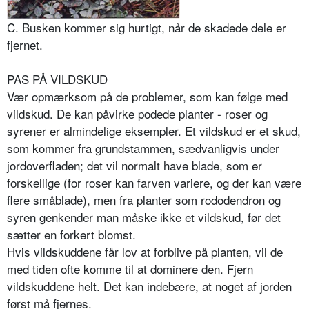
C. Busken kommer sig hurtigt, når de skadede dele er
fjernet.
PAS PÅ VILDSKUD
Vær opmærksom på de problemer, som kan følge med
vildskud. De kan påvirke podede planter - roser og
syrener er almindelige eksempler. Et vildskud er et skud,
som kommer fra grundstammen, sædvanligvis under
jordoverfladen; det vil normalt have blade, som er
forskellige (for roser kan farven variere, og der kan være
flere småblade), men fra planter som rododendron og
syren genkender man måske ikke et vildskud, før det
sætter en forkert blomst.
Hvis vildskuddene får lov at forblive på planten, vil de
med tiden ofte komme til at dominere den. Fjern
vildskuddene helt. Det kan indebære, at noget af jorden
først må fjernes.