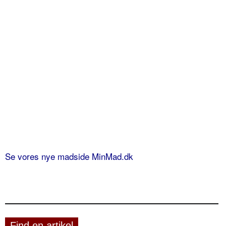
Se vores nye madside MinMad.dk
Find en artikel