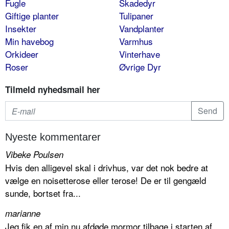
Fugle
Skadedyr
Giftige planter
Tulipaner
Insekter
Vandplanter
Min havebog
Varmhus
Orkideer
Vinterhave
Roser
Øvrige Dyr
Tilmeld nyhedsmail her
Nyeste kommentarer
Vibeke Poulsen
Hvis den alligevel skal i drivhus, var det nok bedre at
vælge en noisetterose eller terose! De er til gengæld
sunde, bortset fra...
marianne
Jeg fik en af min nu afdøde mormor tilbage i starten af