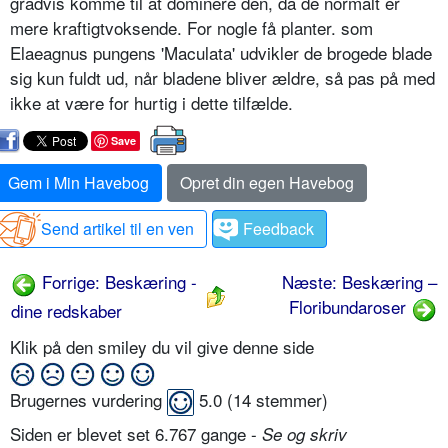
gradvis komme til at dominere den, da de normalt er
mere kraftigtvoksende. For nogle få planter. som
Elaeagnus pungens 'Maculata' udvikler de brogede blade
sig kun fuldt ud, når bladene bliver ældre, så pas på med
ikke at være for hurtig i dette tilfælde.
Save
Gem i Min Havebog
Opret din egen Havebog
Send artikel til en ven
Feedback
Forrige: Beskæring -
Næste: Beskæring –
Floribundaroser
dine redskaber
Klik på den smiley du vil give denne side
Brugernes vurdering
5.0
(
14
stemmer)
Siden er blevet set 6.767 gange -
Se og skriv