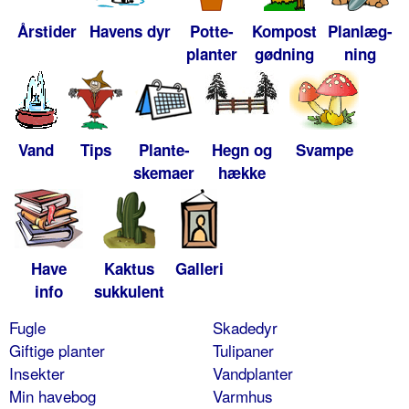
Årstider
Havens dyr
Potte-
Kompost
Planlæg-
planter
gødning
ning
Vand
Tips
Plante-
Hegn og
Svampe
skemaer
hække
Have
Kaktus
Galleri
info
sukkulent
Fugle
Skadedyr
Giftige planter
Tulipaner
Insekter
Vandplanter
Min havebog
Varmhus