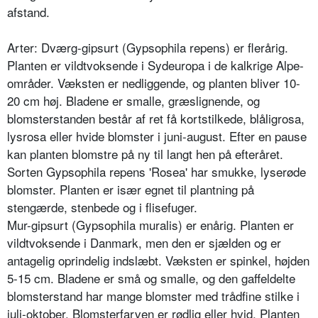
afstand.
Arter: Dværg-gipsurt (Gypsophila re­pens) er flerårig.
Planten er vildtvok­sende i Sydeuropa i de kalkrige Alpe­
områder. Væksten er nedliggende, og planten bliver 10-
20 cm høj. Bladene er smalle, græslignende, og
blomster­standen består af ret få kortstilkede, blåligrosa,
lysrosa eller hvide blomster i juni-august. Efter en pause
kan plan­ten blomstre på ny til langt hen på efteråret.
Sorten Gypsophila repens 'Rosea' har smukke, lyserøde
blom­ster. Planten er især egnet til plantning på
stengærde, stenbede og i flisefuger.
Mur-gipsurt (Gypsophila muralis) er enårig. Planten er
vildtvoksende i Danmark, men den er sjælden og er
antagelig oprindelig indslæbt. Væksten er spinkel, højden
5-15 cm. Bladene er små og smalle, og den gaffeldelte
blomsterstand har mange blomster med trådfine stilke i
juli-oktober. Blomsterfarven er rødlig eller hvid. Planten