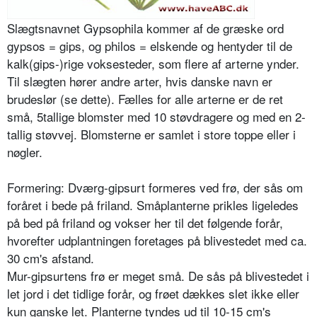
Slægtsnavnet Gypsophila kommer af de græske ord
gypsos = gips, og philos = elskende og hentyder til de
kalk­(gips-)rige voksesteder, som flere af arterne ynder.
Til slægten hører andre arter, hvis danske navn er
brudeslør (se dette). Fælles for alle arterne er de ret
små, 5­tallige blomster med 10 støvdragere og med en 2-
tallig støvvej. Blomsterne er samlet i store toppe eller i
nøgler.
Formering: Dværg-gipsurt formeres ved frø, der sås om
foråret i bede på friland. Småplanterne prikles ligeledes
på bed på friland og vokser her til det følgende forår,
hvorefter udplantnin­gen foretages på blivestedet med ca.
30 cm's afstand.
Mur-gipsurtens frø er meget små. De sås på blivestedet i
let jord i det tidlige forår, og frøet dækkes slet ikke eller
kun ganske let. Planterne tyndes ud til 10-15 cm's