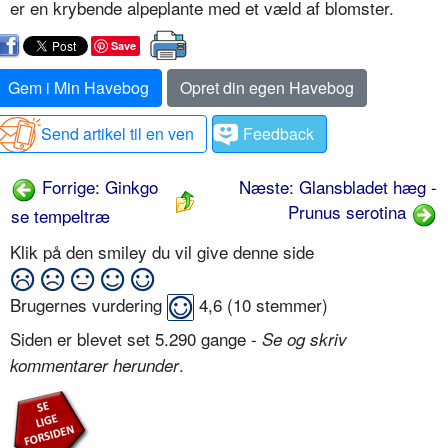
er en krybende alpeplante med et væld af blomster.
Save
Gem i Min Havebog
Opret din egen Havebog
Send artikel til en ven
Feedback
Forrige: Ginkgo
Næste: Glansbladet hæg -
Prunus serotina
se tempeltræ
Klik på den smiley du vil give denne side
Brugernes vurdering
4,6
(
10
stemmer)
Siden er blevet set 5.290 gange -
Se og skriv
.
kommentarer herunder