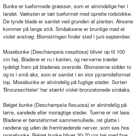
Bunke er tueformede græsser, som er almindelige her i
landet. Væksten er tæt tueformet med oprette rodstokke.
De tynde blade er samlet ved grunden af planten. Aksene
kommer på lange strå. Småaksene er brunlige med et
violet anstrøg. Blomstringen finder sted i juni-september.
Mosebunke (Deschampsia cespitosa) bliver op til 100
cm høj. Bladene er ru i kanten, og nerverne træder
tydeligt frem på bladenes overside. Blomsterne sidder to
og to i små aks, som er samlet i en stor pyramideformet
top. Mose­bunke er almindelig på fugtige steder. Sorten
'Bronzeschleier' har stærkt vio­let-bronzetonede småaks.
Bølget bunke (Deschampsia flexuosa) er almindelig på
tørre, sandede eller moragtige steder. Tuerne er ret løse.
Bladene er børsteformet sammemulle­de, ret glatte i
randene og uden de fremtrædende nerver, som ses hos
mo­sebunke. Bølget bunke bliver 30-70 cm høj med fine