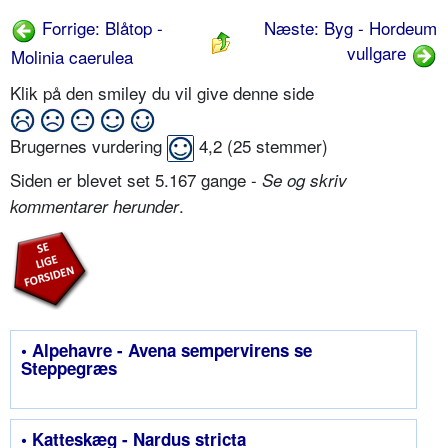
Forrige: Blåtop -
Næste: Byg - Hordeum
vullgare
Molinia caerulea
Klik på den smiley du vil give denne side
Brugernes vurdering
4,2
(
25
stemmer)
Siden er blevet set 5.167 gange -
Se og skriv
.
kommentarer herunder
• Alpehavre - Avena sempervirens se
Steppegræs
• Katteskæg - Nardus stricta