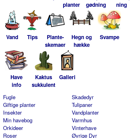
planter
gødning
ning
Vand
Tips
Plante-
Hegn og
Svampe
skemaer
hække
Have
Kaktus
Galleri
info
sukkulent
Fugle
Skadedyr
Giftige planter
Tulipaner
Insekter
Vandplanter
Min havebog
Varmhus
Orkideer
Vinterhave
Roser
Øvrige Dyr