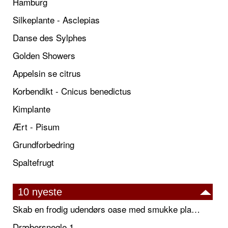
Hamburg
Silkeplante - Asclepias
Danse des Sylphes
Golden Showers
Appelsin se citrus
Korbendikt - Cnicus benedictus
Kimplante
Ært - Pisum
Grundforbedring
Spaltefrugt
10 nyeste
Skab en frodig udendørs oase med smukke plantekrukker og elegante espalier
Dræbersnegle 1