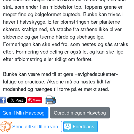
strå, som ender i en middelstor top. Toppens grene er
me­get fine og bølgeformet bugtede. Bunke kan trives i
haver i halvskygge. Efter blomstringen bør planterne
skæ­res kraftigt ned, så stabbe fra stråene ikke bliver
siddende og gør tuerne hårde og ubehagelige.
Formeringen kan ske ved frø, som høstes og sås straks
efter. Formering ved deling er også let og kan ske lige
efter afblom­string eller tidligt om foråret.
Bunke kan være med til at gøre »evig­hedsbuketter«
luftige og graciøse. Ak­sene må da høstes lidt før
modenhed og hænges til tørre på et mørkt sted.
Save
Gem i Min Havebog
Opret din egen Havebog
Send artikel til en ven
Feedback