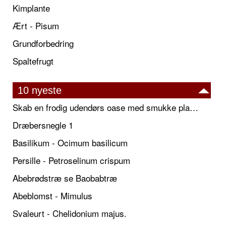
Kimplante
Ært - Pisum
Grundforbedring
Spaltefrugt
10 nyeste
Skab en frodig udendørs oase med smukke plantekrukker og elegante espalier
Dræbersnegle 1
Basilikum - Ocimum basilicum
Persille - Petroselinum crispum
Abebrødstræ se Baobabtræ
Abeblomst - Mimulus
Svaleurt - Chelidonium majus.