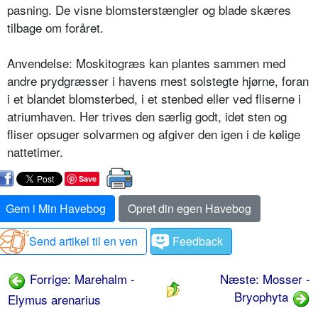
pas­ning. De visne blomsterstængler og blade skæres
tilbage om foråret.
Anvendelse: Moskitogræs kan plantes sammen med
andre prydgræsser i ha­vens mest solstegte hjørne, foran
i et blandet blomsterbed, i et stenbed eller ved fliserne i
atriumhaven. Her trives den særlig godt, idet sten og
fliser opsuger solvarmen og afgiver den igen i de kølige
nattetimer.
Save
Gem i Min Havebog
Opret din egen Havebog
Send artikel til en ven
Feedback
Forrige: Marehalm -
Næste: Mosser -
Bryophyta
Elymus arenarius