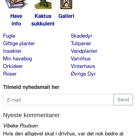
Have
Kaktus
Galleri
info
sukkulent
Fugle
Skadedyr
Giftige planter
Tulipaner
Insekter
Vandplanter
Min havebog
Varmhus
Orkideer
Vinterhave
Roser
Øvrige Dyr
Tilmeld nyhedsmail her
Nyeste kommentarer
Vibeke Poulsen
Hvis den alligevel skal i drivhus, var det nok bedre at