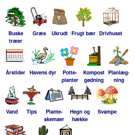
Buske
Græs
Ukrudt
Frugt bær
Drivhuset
træer
Årstider
Havens dyr
Potte-
Kompost
Planlæg-
planter
gødning
ning
Vand
Tips
Plante-
Hegn og
Svampe
skemaer
hække