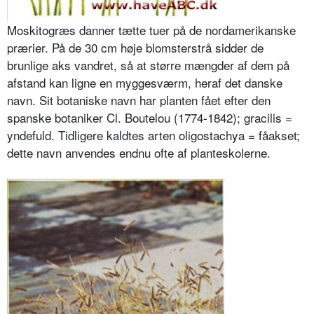
Moskitogræs danner tætte tuer på de nordamerikanske
prærier. På de 30 cm høje blomsterstrå sidder de
brunlige aks vandret, så at større mængder af dem på
afstand kan ligne en mygge­sværm, heraf det danske
navn. Sit botaniske navn har planten fået efter den
spanske botaniker Cl. Boutelou (1774-1842); gracilis =
yndefuld. Tid­ligere kaldtes arten oligostachya = få­akset;
dette navn anvendes endnu ofte af planteskolerne.