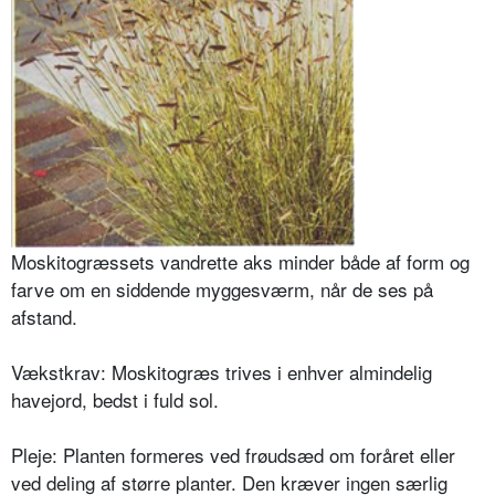
Moskitogræssets vandrette aks minder både af form og
farve om en siddende myggesværm, når de ses på
afstand.
Vækstkrav: Moskitogræs trives i en­hver almindelig
havejord, bedst i fuld sol.
Pleje: Planten formeres ved frøudsæd om foråret eller
ved deling af større planter. Den kræver ingen særlig