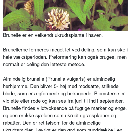
Brunelle er en velkendt ukrudtsplante i haven.
Brunellerne formeres meget let ved deling, som kan ske i
hele vækstperio­den. Frøformering kan også bruges, men
normalt er deling den letteste metode.
Almindelig brunelle (Prunella vulga­ris) er almindelig
herhjemme. Den bli­ver 5- høj med modsatte, stilke­de
blade, som er ægformede og helran­dede. Blomsterne er
violette eller røde og kan ses fra juni til ind i september.
Brunelle findes vildtvoksende på fugti­ge marker og enge,
og den er ikke sjælden som ukrudt i græsplæner og
rabatter. Den er ret følsom for de almindelige
ukrudtsmidler. I øvrigt er den god som bunddække i en