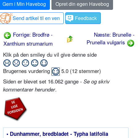
Gem i Min Havebog
Opret din egen Havebog
Send artikel til en ven
Feedback
Forrige: Brodfrø -
Næste: Brunelle -
Prunella vulgaris
Xanthium strumarium
Klik på den smiley du vil give denne side
Brugernes vurdering
5.0
(
12
stemmer)
Siden er blevet set 16.062 gange -
Se og skriv
.
kommentarer herunder
• Dunhammer, bredbladet - Typha latifolia