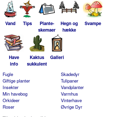
Vand
Tips
Plante-
Hegn og
Svampe
skemaer
hække
Have
Kaktus
Galleri
info
sukkulent
Fugle
Skadedyr
Giftige planter
Tulipaner
Insekter
Vandplanter
Min havebog
Varmhus
Orkideer
Vinterhave
Roser
Øvrige Dyr