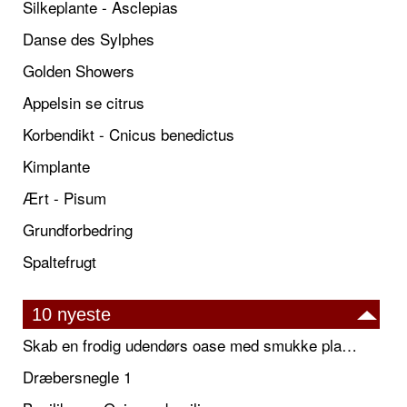
Silkeplante - Asclepias
Danse des Sylphes
Golden Showers
Appelsin se citrus
Korbendikt - Cnicus benedictus
Kimplante
Ært - Pisum
Grundforbedring
Spaltefrugt
10 nyeste
Skab en frodig udendørs oase med smukke plantekrukker og elegante espalier
Dræbersnegle 1