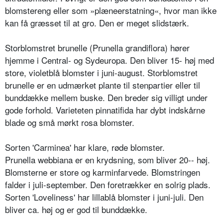
blomster­eng eller som »plæneerstatning«, hvor man ikke
kan få græsset til at gro. Den er meget slidstærk.
Storblomstret brunelle (Prunella gran­diflora) hører
hjemme i Central- og Sydeuropa. Den bliver 15- høj med
store, violetblå blomster i juni-au­gust. Storblomstret
brunelle er en ud­mærket plante til stenpartier eller til
bunddække mellem buske. Den breder sig villigt under
gode forhold. Varieteten pinnatifida har dybt ind­skårne
blade og små mørkt rosa blom­ster.
Sorten 'Carminea' har klare, røde blomster.
Prunella webbiana er en krydsning, som bliver 20-- høj.
Blomsterne er store og karminfarvede. Blomstrin­gen
falder i juli-september. Den fore­trækker en solrig plads.
Sorten 'Loveliness' har lillablå blom­ster i juni-juli. Den
bliver ca. høj og er god til bunddække.