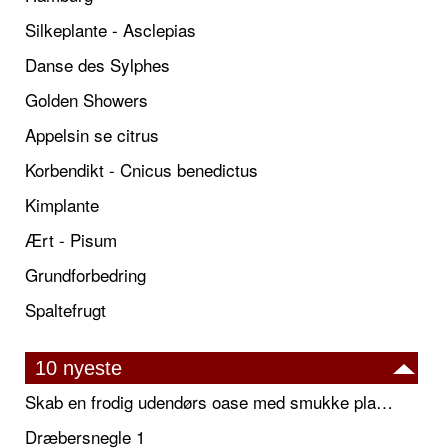
Silkeplante - Asclepias
Danse des Sylphes
Golden Showers
Appelsin se citrus
Korbendikt - Cnicus benedictus
Kimplante
Ært - Pisum
Grundforbedring
Spaltefrugt
10 nyeste
Skab en frodig udendørs oase med smukke plantekrukker og elegante espalier
Dræbersnegle 1