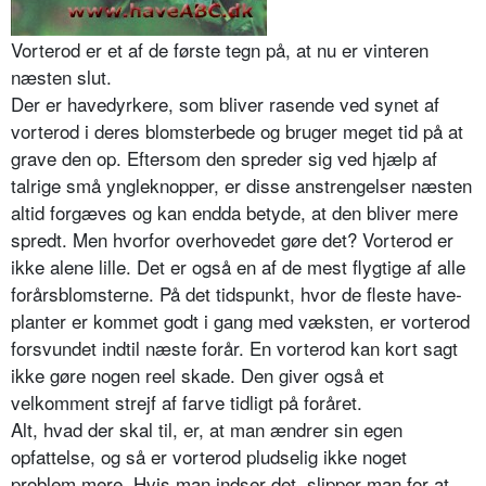
Vorterod er et af de første tegn på, at nu er vinteren
næsten slut.
Der er havedyrkere, som bliver rasende ved synet af
vorterod i deres blomsterbede og bruger meget tid på at
grave den op. Eftersom den spreder sig ved hjælp af
talrige små yngleknop­per, er disse anstrengelser næsten
altid forgæves og kan endda betyde, at den bliver mere
spredt. Men hvorfor overhovedet gøre det? Vorterod er
ikke alene lille. Det er også en af de mest flygtige af alle
forårsblomsterne. På det tidspunkt, hvor de fleste have­
planter er kommet godt i gang med væksten, er vorterod
for­svundet indtil næste forår. En vorterod kan kort sagt
ikke gøre nogen reel skade. Den giver også et
velkomment strejf af farve tidligt på foråret.
Alt, hvad der skal til, er, at man ændrer sin egen
opfattelse, og så er vorterod pludselig ikke noget
problem mere. Hvis man indser det, slipper man for at