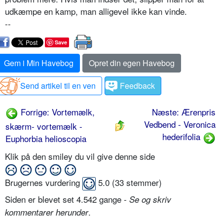
udkæmpe en kamp, man alligevel ikke kan vinde.
--
Save
Gem i Min Havebog
Opret din egen Havebog
Send artikel til en ven
Feedback
Forrige: Vortemælk,
Næste: Ærenpris
Vedbend - Veronica
skærm- vortemælk -
hederifolia
Euphorbia helioscopia
Klik på den smiley du vil give denne side
Brugernes vurdering
5.0
(
33
stemmer)
Siden er blevet set 4.542 gange -
Se og skriv
.
kommentarer herunder