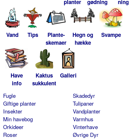
planter
gødning
ning
Vand
Tips
Plante-
Hegn og
Svampe
skemaer
hække
Have
Kaktus
Galleri
info
sukkulent
Fugle
Skadedyr
Giftige planter
Tulipaner
Insekter
Vandplanter
Min havebog
Varmhus
Orkideer
Vinterhave
Roser
Øvrige Dyr