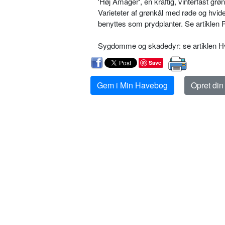
'Høj Amager', en kraftig, vinterfast grøn
Varieteter af grønkål med røde og hvide
benyttes som prydplanter. Se artiklen P
Sygdomme og skadedyr: se artiklen Hv
Save
Gem i Min Havebog
Opret di