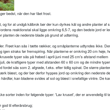
r bedst, når den har fået frost.
, og for at undgå kålbrok bør der kun dyrkes kål og andre planter a
Jordens reaktionstal skal ligge omkring 6,5-7, og den bedste jord er l
 planten de nederste bla­de på grund af udtørring.
er. Frøet kan sås i tætte rækker, og småplanterne udtyndes ikke. Der
g igen straks før fremspiring. Når planterne er omkring 20 cm høje, hø
e krusede typer sås på frø­bed i april-juni med 25 cm's afstand mellem
uli, de kraftigere typer med afstanden 60 x 60 cm og de mindre type
ordel sås som 2. afgrøde, f.eks. efter tidlig spinat. De større plante
 stærk blæst, og der bør derfor hyppes jord op omkring den nederste de
hårdfør, kan blade­ne svides af sol og blæst i snefattige vintre. De ka
e sorter inden for følgende typer: 'Lav kruset', der er anvendelig til 
 god til efterårsbrug;