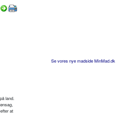
Se vores nye madside MinMad.dk
på land.
rønsag,
efter at