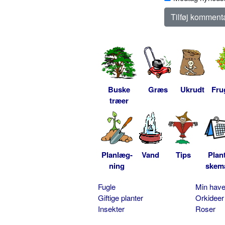
Buske
Græs
Ukrudt
Fru
træer
Planlæg-
Vand
Tips
Plan
ning
skem
Fugle
Min hav
Giftige planter
Orkideer
Insekter
Roser