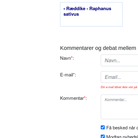
• Ræddike - Raphanus
sativus
Kommentarer og debat mellem 
Navn
*
:
E-mail
*
:
Din e-mail bliver ikke vist på 
Kommentar
*
:
Få besked når d
Modtag nyhedsb