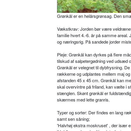
Grønkål er en helårsgrønsag. Den smage
Vækstkrav: Jorden bør være veldræ­net
familie hvert 4.-6. år på samme areal. 
og næringsrig. På sandede jorder mister
Pleje: Grønkål kan dyrkes på flere måd
tilskud af salpetergødning ved ud­sæd o
Grønkål er velegnet til dyb­frysning. D
rækkerne og udplantes mellem maj og j
afstanden 45 x 45 cm. Grønkål kan med f
skal overvintre på friland, kan vælte i
stænglen. Skønt grøn­kål er fuldstændig 
skærmes med lette granris.
Typer og sorter: Der findes en lang rækk
samt sen såning;
'Halvhøj ekstra moskruset' , der især er