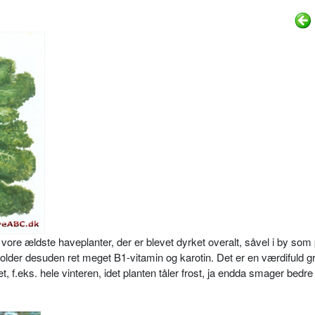
 vore ældste haveplanter, der er blevet dyrket overalt, såvel i by som 
older desuden ret meget B1-vita­min og karotin. Det er en værdifuld g
et, f.eks. hele vinteren, idet planten tåler frost, ja endda smager bedre 