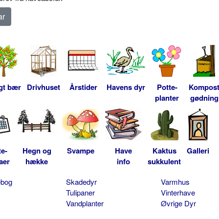
gt bær
Drivhuset
Årstider
Havens dyr
Potte-
Kompos
planter
gødning
te-
Hegn og
Svampe
Have
Kaktus
Galleri
aer
hække
info
sukkulent
ebog
Skadedyr
Varmhus
Tulipaner
Vinterhave
Vandplanter
Øvrige Dyr