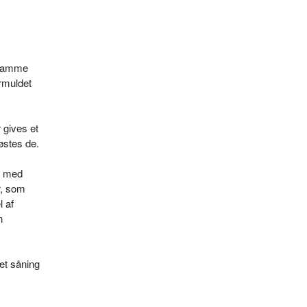
f samme
ermuldet
 gives et
­stes de.
r med
r, som
l af
n
tæt såning