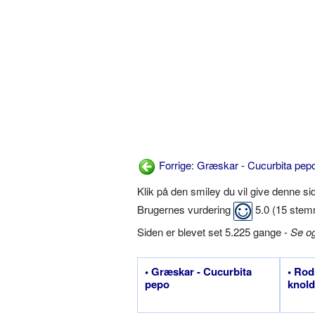
Forrige: Græskar - Cucurbita pep
Klik på den smiley du vil give denne s
Brugernes vurdering
5.0
(
15
stem
Siden er blevet set 5.225 gange -
Se o
• Græskar - Cucurbita
• Rod
pepo
knold