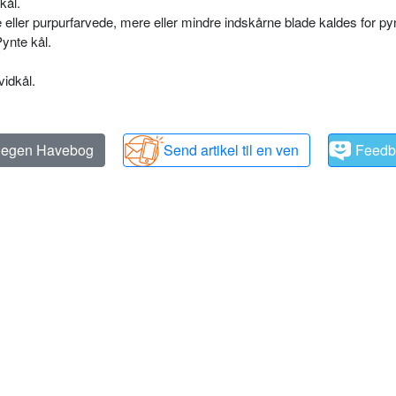
kål.
 eller purpurfarvede, mere eller mindre indskårne blade kaldes for pyn
ynte kål.
idkål.
n egen Havebog
Send artikel til en ven
Feedb