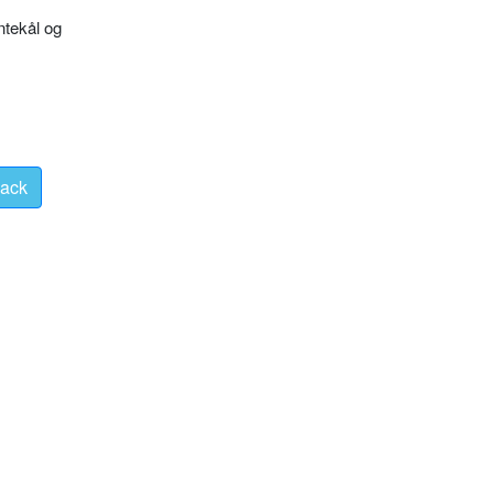
­tekål og
ack