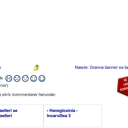
o
Næste: Grønne bønner se 
ide
mer)
g skriv kommentarer herunder
.
selleri se
• Havegloxinia -
selleri
lncarvillea 3