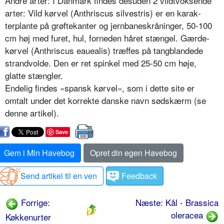
Andre arter: I Danmark findes des­uden 2 vildtvoksende
arter: Vild kørvel (Anthriscus silvestris) er en karak­
terplante på grøftekanter og jernbane­skråninger, 50-100
cm høj med furet, hul, forneden håret stængel. Gærde­
kørvel (Anthriscus eauealis) træffes på tangblandede
strandvolde. Den er ret spinkel med 25-50 cm høje,
glatte stængler.
Endelig findes »spansk kørvel«, som i dette site er
omtalt under det korrekte danske navn sødskærm (se
denne artikel).
Save
Gem i Min Havebog
Opret din egen Havebog
Send artikel til en ven
Feedback
Forrige:
Næste: Kål - Brassica
oleracea
Køkkenurter