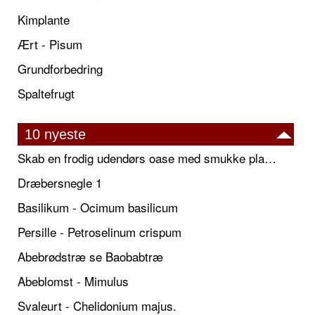
Kimplante
Ært - Pisum
Grundforbedring
Spaltefrugt
10 nyeste
Skab en frodig udendørs oase med smukke plantekrukker og elegante espalier
Dræbersnegle 1
Basilikum - Ocimum basilicum
Persille - Petroselinum crispum
Abebrødstræ se Baobabtræ
Abeblomst - Mimulus
Svaleurt - Chelidonium majus.