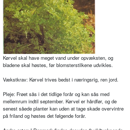
Kørvel skal have meget vand under opvæksten, og
bladene skal høstes, før blomsterstilkene udvikles.
Vækstkrav: Kørvel trives bedst i næ­ringsrig, ren jord.
Pleje: Frøet sås i det tidlige forår og kan sås med
mellemrum indtil septem­ber. Kørvel er hårdfør, og de
senest såede planter kan uden at tage skade overvintre
på friland og høstes det følgende forår.