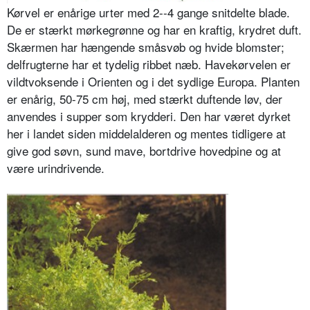
Kørvel er enårige urter med 2--4 gange snitdelte blade.
De er stærkt mørke­grønne og har en kraftig, krydret duft.
Skærmen har hængende småsvøb og hvide blomster;
delfrugterne har et tydelig ribbet næb. Havekørvelen er
vildtvoksende i Orienten og i det sydli­ge Europa. Planten
er enårig, 50-75 cm høj, med stærkt duftende løv, der
anvendes i supper som krydderi. Den har været dyrket
her i landet siden middelalderen og mentes tidligere at
give god søvn, sund mave, bortdrive hovedpine og at
være urindrivende.