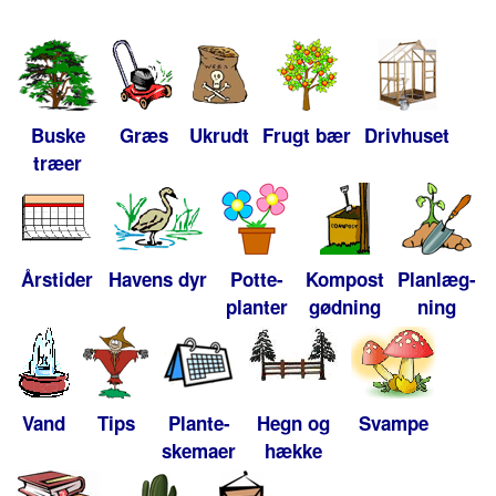
Buske
Græs
Ukrudt
Frugt bær
Drivhuset
træer
Årstider
Havens dyr
Potte-
Kompost
Planlæg-
planter
gødning
ning
Vand
Tips
Plante-
Hegn og
Svampe
skemaer
hække