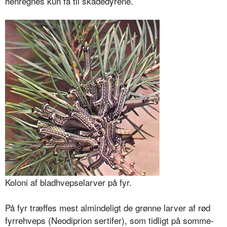
henregnes kun få til skadedyrene.
Koloni af bladhvepselarver på fyr.
På fyr træffes mest almindeligt de grønne larver af rød
fyrrehveps (Neo­diprion sertifer), som tidligt på somme­