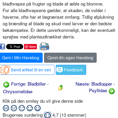
bladhvepse på frugter og blade af æble og blomme.
For alle bladhvepsene gælder, at ska­den, de volder i
haverne, ofte har et begrænset omfang. Tidlig afplukning
og brænding af blade og skud med larver er den bedste
bekæmpelse. Er dette uoverkommeligt, kan der even­tuelt
sprøjtes med planteudtrækket derris.
Save
Gem i Min Havebog
Opret din egen Havebog
Send artikel til en ven
Feedback
Forrige: Bladbiller -
Næste: Bladlopper -
Psyllidae
Chrysomelidae
Klik på den smiley du vil give denne side
Brugernes vurdering
4,7
(
13
stemmer)