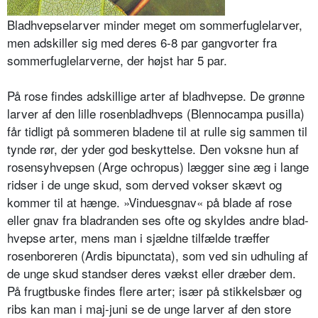
Bladhvepselarver minder meget om sommerfuglelarver,
men adskiller sig med deres 6-8 par gangvorter fra
sommerfuglelarverne, der højst har 5 par.
På rose findes adskillige arter af blad­hvepse. De grønne
larver af den lille rosenbladhveps (Blennocampa pusilla)
får tidligt på sommeren bladene til at rulle sig sammen til
tynde rør, der yder god beskyttelse. Den voksne hun af
rosensyhvepsen (Arge ochropus) læg­ger sine æg i lange
ridser i de unge skud, som derved vokser skævt og
kommer til at hænge. »Vinduesgnav« på blade af rose
eller gnav fra bladran­den ses ofte og skyldes andre blad­
hvepse arter, mens man i sjældne tilfæl­de træffer
rosenboreren (Ardis bipunc­tata), som ved sin udhuling af
de unge skud standser deres vækst eller dræber dem.
På frugtbuske findes flere arter; især på stikkelsbær og
ribs kan man i maj­-juni se de unge larver af den store