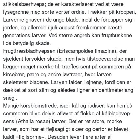
stikkelsbærhveps; de er karakteriseret ved at være
lysegrønne med sorte vor­ter ordnet i rækker på kroppen.
Lar­verne gnaver i de unge blade, indtil de forpupper sig i
jorden, og allerede i juli-august fremkommer næste
genera­tions larver. Ved større angreb kan frugtbuskene
lide betydelig skade.
Frugttræsbladhvepsen (Eriscampoides limacina), der
sjældent forvolder ska­de, men hvis tilstedeværelse man
læg­ger meget mærke til, træffes sent på sommeren på
kirsebær, pære og andre løvtræer, hvor larven
skeletterer bla­dene. Larven falder i øjnene, fordi den er
dækket af sort slim og således ligner en centimeterlang
snegl.
Mange korsblomstrede, især kål og radiser, kan hen på
sommeren blive delvis afløvet af flokke af kålbladhvep­
sens (Athalia rosae) larver. Det er ret store, mørke
larver, som har et fløjls­agtigt skær og derfor er blevet
kaldt »fløjlsorme«. Desuden lever flere ar­ter af