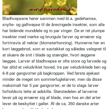
Bladhvepsene hører sammen med bl.a. gedehamse,
snylte- og galhvepse til de årevingede insekter, som alle
har bi­dende munddele og to par vinger. De er ret plumpe
insekter med mørke og brungule farver og ernærer sig
fortrins­vis af nektar (blomsterhonning). Hun­nerne har en
kort læggebrod, som er savtakket og således velegnet til
at skære de snit i blade og stængler, hvori æggene
lægges. Larver af bladhvepse er ofte store og farvede og
har altid et veludviklet hoved, tre par veludvikle­de ben og
6-8 par gangvorter på bagkroppen. Ved første øjekast
minder de meget om sommerfuglelarver, men da disse
maksimalt har 5 par gangvorter, er de to slags larver
forholdsvis lette at adskille. Størstedelen af larverne
lever på og ernærer sig af blade, men hos en del arter
lever de beskyttet i galler. Af de ca. 350 danske arter