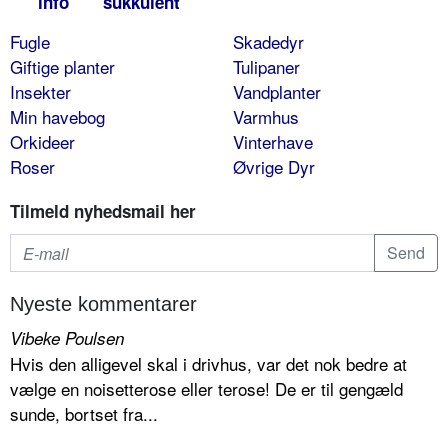
info
sukkulent
Fugle
Skadedyr
Giftige planter
Tulipaner
Insekter
Vandplanter
Min havebog
Varmhus
Orkideer
Vinterhave
Roser
Øvrige Dyr
Tilmeld nyhedsmail her
Nyeste kommentarer
Vibeke Poulsen
Hvis den alligevel skal i drivhus, var det nok bedre at
vælge en noisetterose eller terose! De er til gengæld
sunde, bortset fra...