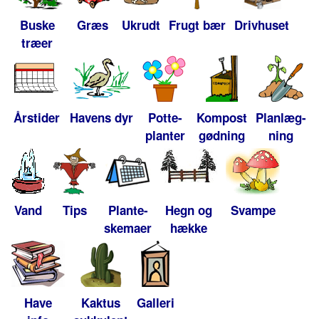
Buske
Græs
Ukrudt
Frugt bær
Drivhuset
træer
Årstider
Havens dyr
Potte-
Kompost
Planlæg-
planter
gødning
ning
Vand
Tips
Plante-
Hegn og
Svampe
skemaer
hække
Have
Kaktus
Galleri