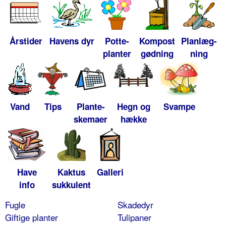
Årstider
Havens dyr
Potte-
Kompost
Planlæg-
planter
gødning
ning
Vand
Tips
Plante-
Hegn og
Svampe
skemaer
hække
Have
Kaktus
Galleri
info
sukkulent
Fugle
Skadedyr
Giftige planter
Tulipaner