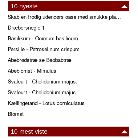
10 nyeste
Skab en frodig udendørs oase med smukke plantekrukker og elegante espalier
Dræbersnegle 1
Basilikum - Ocimum basilicum
Persille - Petroselinum crispum
Abebrødstræ se Baobabtræ
Abeblomst - Mimulus
Svaleurt - Chelidonium majus.
Svaleurt - Chelidonium majus
Kællingetand - Lotus corniculatus
Blomst
10 mest viste