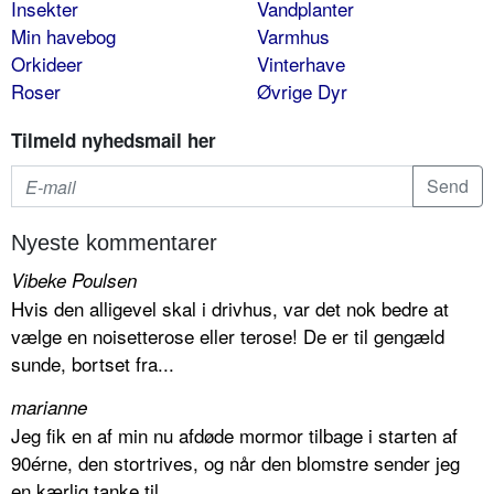
Insekter
Vandplanter
Min havebog
Varmhus
Orkideer
Vinterhave
Roser
Øvrige Dyr
Tilmeld nyhedsmail her
Nyeste kommentarer
Vibeke Poulsen
Hvis den alligevel skal i drivhus, var det nok bedre at
vælge en noisetterose eller terose! De er til gengæld
sunde, bortset fra...
marianne
Jeg fik en af min nu afdøde mormor tilbage i starten af
90érne, den stortrives, og når den blomstre sender jeg
en kærlig tanke til...