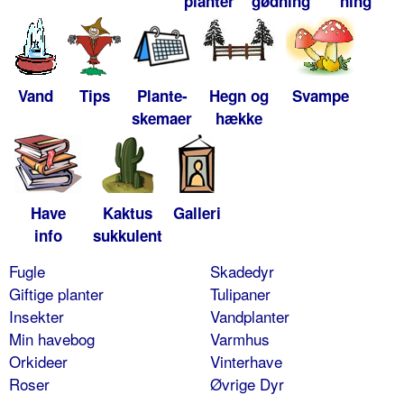
planter
gødning
ning
Vand
Tips
Plante-
Hegn og
Svampe
skemaer
hække
Have
Kaktus
Galleri
info
sukkulent
Fugle
Skadedyr
Giftige planter
Tulipaner
Insekter
Vandplanter
Min havebog
Varmhus
Orkideer
Vinterhave
Roser
Øvrige Dyr