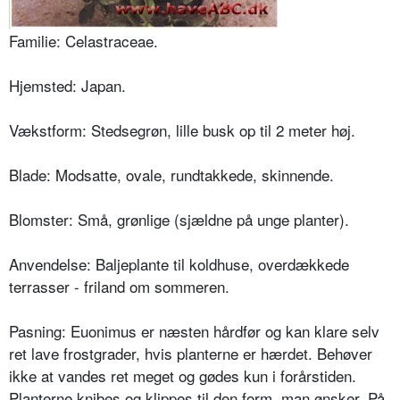
Familie: Celastraceae.
Hjemsted: Japan.
Vækstform: Stedsegrøn, lille busk op til 2 meter høj.
Blade: Modsatte, ovale, rundtakkede, skinnende.
Blomster: Små, grønlige (sjældne på unge planter).
Anvendelse: Baljeplante til koldhuse, overdækkede
terras­ser - friland om sommeren.
Pasning: Euonimus er næsten hårdfør og kan klare selv
ret lave frostgrader, hvis planterne er hærdet. Behøver
ikke at vandes ret meget og gødes kun i forårstiden.
Planterne knibes og klippes til den form, man ønsker. På