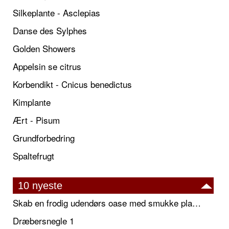
Silkeplante - Asclepias
Danse des Sylphes
Golden Showers
Appelsin se citrus
Korbendikt - Cnicus benedictus
Kimplante
Ært - Pisum
Grundforbedring
Spaltefrugt
10 nyeste
Skab en frodig udendørs oase med smukke plantekrukker og elegante espalier
Dræbersnegle 1